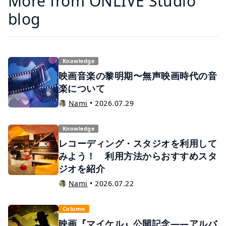
More from ONLIVE Studio
blog
Knowledge
映画音楽の黎明期〜無声映画時代の音
楽について
Nami
•
2026.07.29
Knowledge
レコーディング・スタジオを利用して
みよう！ 利用方法からおすすめスタ
ジオを紹介
Nami
•
2026.07.22
Column
映画『マイケル』公開記念——アルバ