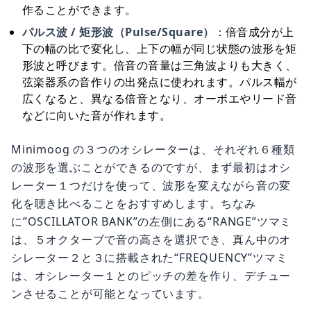
作ることができます。
パルス波 / 矩形波（Pulse/Square）
：倍音成分が上
下の幅の比で変化し、上下の幅が同じ状態の波形を矩
形波と呼びます。倍音の音量は三角波よりも大きく、
弦楽器系の音作りの出発点に使われます。パルス幅が
広くなると、異なる倍音となり、オーボエやリード音
などに向いた音が作れます。
Minimoog の３つのオシレーターは、それぞれ６種類
の波形を選ぶことができるのですが、まず最初はオシ
レーター１つだけを使って、波形を変えながら音の変
化を聴き比べることをおすすめします。ちなみ
に”OSCILLATOR BANK”の左側にある“RANGE”ツマミ
は、５オクターブで音の高さを選択でき、真ん中のオ
シレーター２と３に搭載された“FREQUENCY”ツマミ
は、オシレーター１とのピッチの差を作り、デチュー
ンさせることが可能となっています。