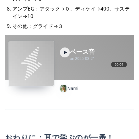
アンプEG：アタック→０、ディケイ→400、サステ
イン→10
その他：グライド→３
おわりに：耳で学ぶのが一番！