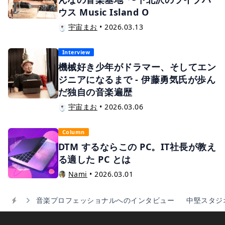
ウス Music Island O
宇宙まお
•
2026.03.13
Interview
機械好き少年がドラマー、そしてエン
ジニアになるまで - 伊藤勇気氏が歩ん
だ独自の音楽遍歴
宇宙まお
•
2026.03.06
Column
DTM するならこの PC。IT社長が教え
る適した PC とは
Nami
•
2026.03.01
音楽プロフェッショナルへのインタビュー
中堅スタジ
Home