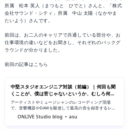
所属 松本 英人（まつもと ひでと）さんと、「株式
会社サウンド・シティ」所属 中山 太陽（なかやま
たいよう）さんです。
前回は、お二人のキャリアで共通している部分や、お
仕事環境の違いなどをお聞きし、それぞれのバックグ
ラウンドが分かりました。
前回の記事はこちら
中堅スタジオエンジニア対談（前編） | 何回も聞
くことが、僕は苦じゃないというか、むしろ何回
も聞きたいと思える人だったんです。 | ONLIVE
アーティストやミュージシャンのレコーディング現場
Studio
で、音響機器やDAWを駆使して最高の音を録音するレコ
ーディングエンジニア。音楽がまさに生み出されていく
ONLIVE Studio blog
asu
現場に関わることは非常に刺激的であり、大きなやりが
いのある仕事だといえるでしょう。 そんなレコーディン