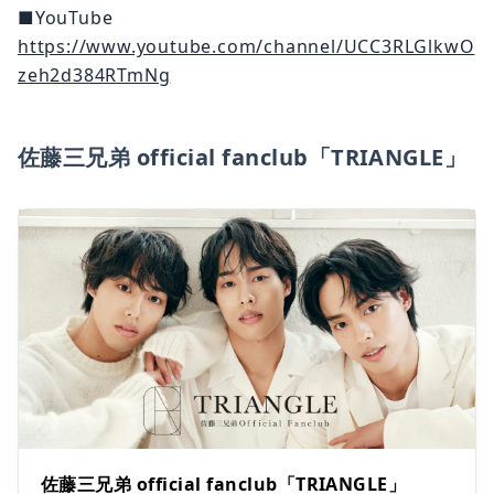
■YouTube
https://www.youtube.com/channel/UCC3RLGlkwO
zeh2d384RTmNg
佐藤三兄弟 official fanclub「TRIANGLE」
佐藤三兄弟 official fanclub「TRIANGLE」