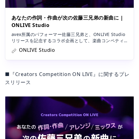
あなたの作詞・作曲が次の佐藤三兄弟の新曲に |
ONLIVE Studio
avex所属のパフォーマー佐藤三兄弟と、ONLIVE Studio
リリースを記念するコラボ企画として、楽曲コンペティ
ションを開催！作詞・作曲部門、アレンジ部門、ミック
ONLIVE Studio
ス部門の３部にわたり、たくさんのご応募をいただきあ
りがとうございました。エイベックス担当者ならびに佐
藤三兄弟本人による厳選な審査のもと、ついに各部門の
受賞者が決定いたしました！
■『Creators Competition ON LIVE』に関するプレ
スリリース