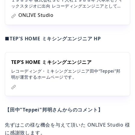
ックスタジオに出向 レコーディングエンジニアとしてキ
ャリアスタート。１９９９年 六本木都市開発によりスタ
ONLIVE Studio
ジオ閉鎖を期に退社。 フリーのミキシング・レコーディ
ングエンジニアとして活動開始。 現在に至る。 私が携わ
った作品の詳細はホームページに掲載させて頂いてま
す。https://tepshome.web.fc2.com/work/work.html
■
TEP'S HOME ミキシングエンジニア HP
TEP’S HOME ミキシングエンジニア
レコーディング・ミキシングエンジニア田中“Teppei”邦
明が運営するホームページです。
【田中"Teppei"邦明さんからのコメント】
先ずはこの様な機会を与えて頂いた ONLIVE Studio 様
に感謝致します。