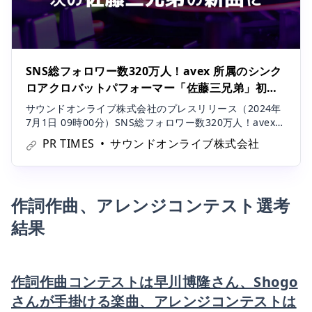
SNS総フォロワー数320万人！avex 所属のシンク
ロアクロバットパフォーマー「佐藤三兄弟」初の
オリジナル楽曲コンテストを３部開催！
サウンドオンライブ株式会社のプレスリリース（2024年
7月1日 09時00分）SNS総フォロワー数320万人！avex
所属のシンクロアクロバットパフォーマー「佐藤三兄
PR TIMES
サウンドオンライブ株式会社
弟」初のオリジナル楽曲コンテストを３部開催！
作詞作曲、アレンジコンテスト選考
結果
作詞作曲コンテストは早川博隆さん、Shogo
さんが手掛ける楽曲、アレンジコンテストは