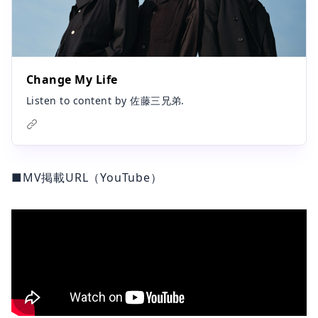
Change My Life
Listen to content by 佐藤三兄弟.
■MV掲載URL（YouTube）