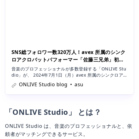
SNS総フォロワー数320万人！avex 所属のシンク
ロアクロバットパフォーマー「佐藤三兄弟」初の
オリジナル楽曲コンテスト開催への想い |
音楽のプロフェッショナルが多数登録する「ONLIVE Stu
ONLIVE Studio blog
dio」が、 2024年7月1日（月）avex 所属のシンクロア
クロバットパフォーマー・佐藤三兄弟の楽曲コンテスト
ONLIVE Studio blog
asu
を開催することになりました。作曲・作詞、アレンジ、
ミックスの３段階で募集を行い、優勝者の楽曲は avex よ
りリリー
「ONLIVE Studio」 とは？
ONLIVE Studio は、音楽のプロフェッショナルと、依
頼者がマッチングできるサービス。
プロデューサーやミックスエンジニア、スタジオミュ