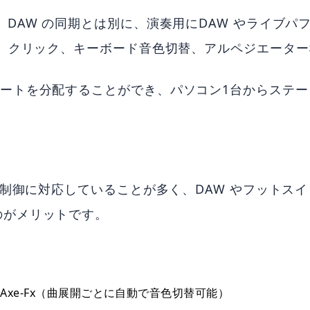
DAW の同期とは別に、演奏用にDAW やライブパフォ
、クリック、キーボード音色切替、アルペジエーターな
数の MIDIポートを分配することができ、パソコン1台
制御に対応していることが多く、DAW やフットスイッ
のがメリットです。
actal Axe-Fx（曲展開ごとに自動で音色切替可能）