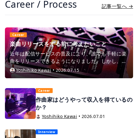
Career / Process
記事一覧へ →
Career
楽曲リリースをする前に考えたいこと
近年は配信サービスの普及により、誰でも手軽に楽
曲をリリースできるようになりました。しかし、作
品を公開すること自体はゴールではありませ
Yoshihiko Kawai
•
2026.07.15
ん。“なぜリリースするのか？”“誰に届けたいの
か？”といった目的が曖昧なままでは、思うような
成果につながらないことも少なくありません。収益
Career
を得たいのか、ファンを増やしたいのか、あるいは
作曲家はどうやって収入を得ているの
作家活動や仕事獲得のための実績作りなのか。目的
か？
によって、取るべき戦略やリリースの意味は大きく
Yoshihiko Kawai
•
2026.07.01
変わります。今回は、これから楽曲をリリースする
方に向けて、活動の方向性を考えるうえで役立つ視
Interview
点をご紹介します。