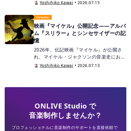
した。しかし、作品を公開すること自体は
うか。 この記事では、レコーディング・
Yoshihiko Kawai
•
2026.07.15
ゴールではありません。“なぜリリースす
スタジオの利用にあたって必要な知識を、
るのか？”“誰に届けたいのか？”といった
分かりやすく解説します。最後におすすめ
Column
目的が曖昧なままでは、思うような成果に
のスタジオも紹介しているので、ぜひ参考
映画『マイケル』公開記念——アルバ
つながらないことも少なくありません。収
にしてみてください。
ム『スリラー』とシンセサイザーの記
益を得たいのか、ファンを増やしたいの
憶
か、あるいは作家活動や仕事獲得のための
2026年、伝記映画『マイケル』が公開さ
実績作りなのか。目的によって、取るべき
れ、マイケル・ジャクソンの音楽史におけ
戦略やリリースの意味は大きく変わりま
る偉大なサウンド・デザインが改めて注目
す。今回は、これから楽曲をリリースする
Yoshihiko Kawai
•
2026.07.13
されています。その最高峰が1982年のア
方に向けて、活動の方向性を考えるうえで
ルバム『スリラー』です。マイケルとプロ
役立つ視点をご紹介します。
デューサーのクインシー・ジョーンズらが
追い求めたのは、誰も聴いたことのない最
先端の響きでした。
ONLIVE Studio で
音楽制作しませんか？
プロフェッショナルに音楽制作のサポートを直接依頼で