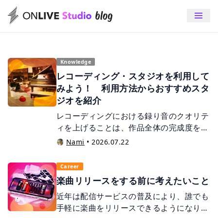
選ぶ？Melodyne・Auto-Tune・Waves
ビス「サウンドレビュー」がスタート！
映画音楽の黎明期〜無声映画時代の音楽
Tuneなど定番製品を紹介
初回割引キャンペーン中！
について
Nami
ONLIVE Studio 編集部
Nami
•
•
2026.08.05
2026.07.29
•
2026.08.03
Knowledge
レコーディング・スタジオを利用して
みよう！ 利用方法からおすすめスタ
ジオを紹介
レコーディングにおける録り音のクオリテ
ィを上げることは、作品全体の完成度を高
めることに直結します。自身の作品をもう
Nami
•
2026.07.22
ワンランク上のクオリティへ引き上げたい
とお考えの方は、一度レコーディング・ス
Career
タジオの利用を検討してみると良いでしょ
楽曲リリースをする前に考えたいこと
う。 しかし、初めて利用する場合は、そ
近年は配信サービスの普及により、誰でも
の仕組みやシステムが分からず、敷居の高
手軽に楽曲をリリースできるようになりま
さを感じている方も多いのではないでしょ