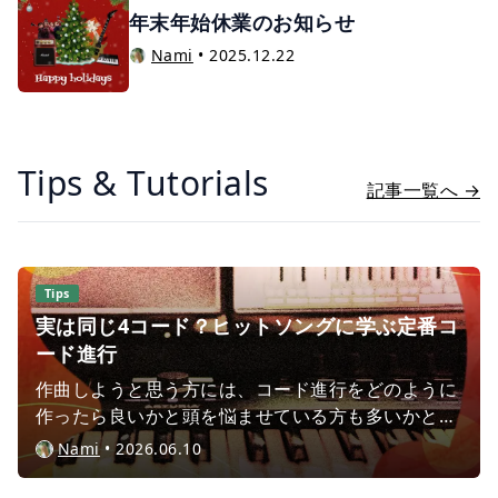
年末年始休業のお知らせ
Nami
•
2025.12.22
Tips & Tutorials
記事一覧へ →
Tips
実は同じ4コード？ヒットソングに学ぶ定番コ
ード進行
作曲しようと思う方には、コード進行をどのように
作ったら良いかと頭を悩ませている方も多いかと思
います。作曲入門として、まずは４つのコードで曲
Nami
•
2026.06.10
を作ってみるのはいかがでしょうか？この記事で
は、様々なヒットソングに使用されている４コード