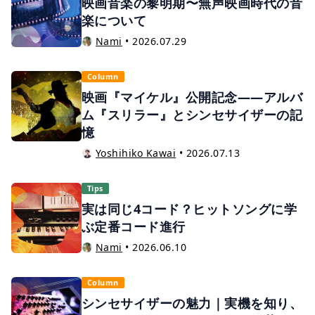
映画音楽の黎明期〜無声映画時代の音
楽について
Nami
•
2026.07.29
Column
映画『マイケル』公開記念——アルバ
ム『スリラー』とシンセサイザーの記
憶
Yoshihiko Kawai
•
2026.07.13
Tips
実は同じ4コード？ヒットソングに学
ぶ定番コード進行
Nami
•
2026.06.10
Column
シンセサイザーの魅力｜実機を知り、