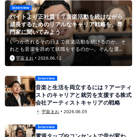
Interview
バイトより正社員！？音楽活動を続けながら
成長するためのリアルなキャリア戦略を、専
門家に聞いてみよう
いつか売れるその日まで音楽活動を続けるのか、そ
れとも音楽を辞めて就職をするのか--。そんな選択
肢で揺れている若手アーティストは多いかと思いま
宇宙まお
•
2026.06.12
す。今回は、数千組のアーティスト支援を行ってき
た経験を持つ株式会社アーティストキャリアの代表
であるガリバー宇田川氏に、音楽活動を"続けるた
Interview
めの“正社員という選択肢と、今の時代を生き抜く
音楽と生活を両立するには？アーティ
アーティストへ向けたリアルなアドバイスを伺いま
ストのキャリアと就労を支援する株式
した。
会社アーティストキャリアの戦略
宇宙まお
•
2026.06.05
Interview
電源タップやコンセントで音が変わ