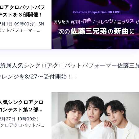
ンクロアクロバットパフ
テストを３部開催！
1日 09時00分）SN
ロバットパフォーマー
催！
avex 所属人気シンクロアクロバットパフォーマー佐藤三
レンジを8/27〜受付開始！」
所属人気シンクロアクロ
コンテスト第２部・
27日 10時00分）
気シンクロアクロバットパフ
楽曲アレンジを8/2