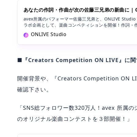
あなたの作詞・作曲が次の佐藤三兄弟の新曲に | ONLI
avex所属のパフォーマー佐藤三兄弟と、ONLIVE Stud
ラボ企画として、楽曲コンペティションを開催！作詞・
クスの３段階で募集を行い、優勝者の楽曲は佐藤三兄弟
ONLIVE Studio
してリリースされます！あなたも佐藤三兄弟の楽曲にク
も！？
■
『Creators Competition ON LIV
開催背景や、『Creators Competitio
確認下さい。
「SNS総フォロワー数320万人！avex 
のオリジナル楽曲コンテストを３部開催！」