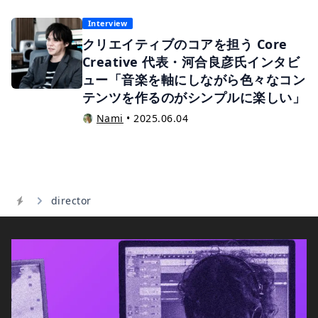
で、音楽作家事務所における「音楽ディレクター」
は、作家が楽曲を創作するプロセス全般をサポート
Interview
し、完成品であるマスター音源をクライアントへ納
クリエイティブのコアを担う Core
品するまでを管理・進行する役割を担います。ここ
Creative 代表・河合良彦氏インタビ
では、私が実務で担っている流れに沿って、作家が
ュー「音楽を軸にしながら色々なコン
歌もの楽曲の作曲とアレンジを担当することになっ
テンツを作るのがシンプルに楽しい」
たことを想定して、ディレクター業務の要点と現場
Nami
•
2025.06.04
での実体験を交えて紹介していきましょう。
director
Home