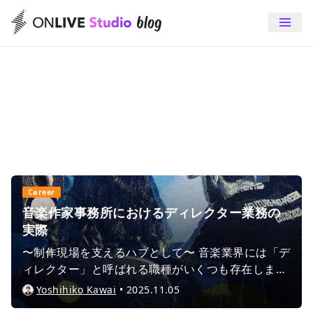
director
Career
音楽作家事務所におけるディレクター業務の
実際
〜制作現場を支えるハブとして〜 音楽業界には「デ
ィレクター」と呼ばれる職種がいくつも存在しま
す。A&Rディレクター、制作ディレクター、原盤デ
Yoshihiko Kawai
•
2025.11.05
ィレクター、映像ディレクターなど……。その中