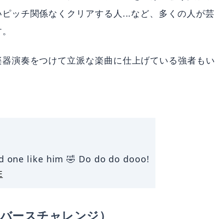
ピッチ関係なくクリアする人...など、多くの人が芸
す。
楽器演奏をつけて立派な楽曲に仕上げている強者もい
ed one like him 🤣 Do do do dooo!
E
オープンバースチャレンジ）