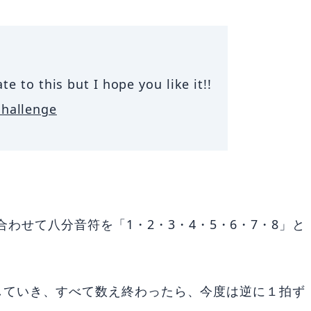
e to this but I hope you like it!!
hallenge
トに合わせて八分音符を「1・2・3・4・5・6・7・8」と
していき、すべて数え終わったら、今度は逆に１拍ず