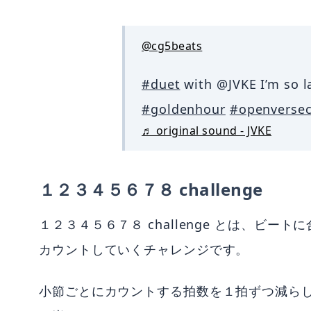
@cg5beats
#duet
with @JVKE I’m so lat
#goldenhour
#openversec
♬ original sound - JVKE
１２３４５６７８ challenge
１２３４５６７８ challenge とは、ビー
カウントしていくチャレンジです。
小節ごとにカウントする拍数を１拍ずつ減ら