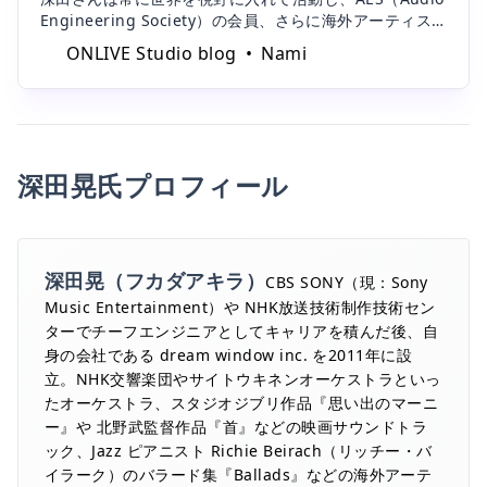
トのレコーディングやグラミー賞の米国レコーディン
| ONLIVE Studio blog
ONLIVE Studio blog
Nami
グ・アカデミーの「Voting Member」として音響の最前
線に携わっていらっしゃいます。そんな深田氏が感じ
る、
深田晃氏プロフィール
深田晃（フカダアキラ）
CBS SONY（現：Sony
Music Entertainment）や NHK放送技術制作技術セン
ターでチーフエンジニアとしてキャリアを積んだ後、自
身の会社である dream window inc. を2011年に設
立。NHK交響楽団やサイトウキネンオーケストラといっ
たオーケストラ、スタジオジブリ作品『思い出のマーニ
ー』や 北野武監督作品『首』などの映画サウンドトラ
ック、Jazz ピアニスト Richie Beirach（リッチー・バ
イラーク）のバラード集『Ballads』などの海外アーテ
ィストとの作品など、様々なジャンルでレコーディング