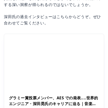
する深い洞察が得られるのではないでしょうか。
深田氏の過去インタビューはこちらからどうぞ。ぜひ
合わせてご覧ください。
グラミー賞投票メンバー、AES での発表....世界的
エンジニア・深田晃氏のキャリアに迫る｜音楽が
自分に対して力になると感じていた | ONLIVE
深田晃氏は、音楽レコーディング、中継番組、映画録音