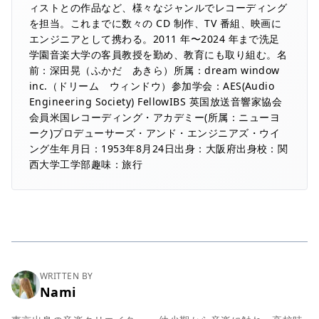
を担当。これまでに数々の CD 制作、TV 番組、映画に
エンジニアとして携わる。2011 年〜2024 年まで洗足
学園音楽大学の客員教授を勤め、教育にも取り組む。名
前：深田晃（ふかだ あきら）所属：dream window
inc.（ドリーム ウィンドウ）参加学会：AES(Audio
Engineering Society) FellowIBS 英国放送音響家協会
会員米国レコーディング・アカデミー(所属：ニューヨ
ーク)プロデューサーズ・アンド・エンジニアズ・ウイ
ング生年月日：1953年8月24日出身：大阪府出身校：関
西大学工学部趣味：旅行
WRITTEN BY
Nami
東京出身の音楽クリエイター。 幼少期から音楽に触れ、高校時
代ではボーカルを始める。その後弾き語りやバンドなど音楽活