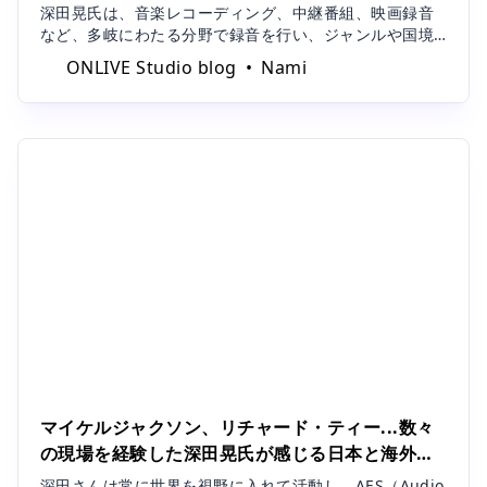
Studio blog
など、多岐にわたる分野で録音を行い、ジャンルや国境
を越えて「音」に取り組んできたエンジニアです。その
ONLIVE Studio blog
Nami
実力は、世界でも認められ、ワールドワイドに仕事を行
っています。国内外で豊富な経験を持ち、録音技術の発
展を牽引している深田氏は、どのようなキャ
マイケルジャクソン、リチャード・ティー...数々
の現場を経験した深田晃氏が感じる日本と海外の
エンジニアの違い｜「今やっているゲームだけに
深田さんは常に世界を視野に入れて活動し、AES（Audio
入り込むのではなく、世界を広げることは必要」
Engineering Society）の会員、さらに海外アーティス