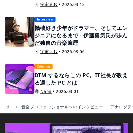
Interview
機械好き少年がドラマー、そしてエン
ジニアになるまで - 伊藤勇気氏が歩ん
だ独自の音楽遍歴
宇宙まお
•
2026.03.06
Column
DTM するならこの PC。IT社長が教え
る適した PC とは
Nami
•
2026.03.01
音楽プロフェッショナルへのインタビュー
アナログテ
Home