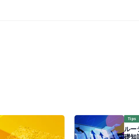
home recording
Tips
ルー
礎知