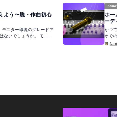
ターフェイス”が欠かせませ
繋がる可能性
Know
オ・インターフェイスの役割
音漏
えよう〜脱・作曲初心
ホー
やおすすめ製品まで紹介し
るため、
ーデ
音対
アイ
頃、モニター環境のグレードア
かつ
い」
はないでしょうか。 モニタ
オで
こち
上達にも繋がります。 この
術の
Na
作りを、部屋の選び方から
とな
、詳しくご紹介致します。
取り