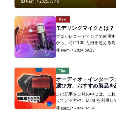
Nami
•
2025.07.18
し、近年は宅録が広まり、アンプを使わずに録音で
うスタイルが主流になりつつあります。 ライン
な音を出さずに録音できるため、“サイレント・レ
Gear
れます。近隣への騒音を気にせず、自宅でいつで
モデリングマイクとは？
メリットです。 この記事では、ライン録りに必
プロがレコーディングで使用す
順、音作りのコツまで、初心者の方にもわかりや
から、時に100 万円を超える
す。 そのため、駆け出しのク
Nami
•
2024.08.23
使ってみたくてもなかなか手が
あるのではないでしょうか。 
「モデリングマイク」です。 
Tips
ついて解説していきます。
オーディオ・インターフ
選び方、おすすめ製品を
この記事をご覧の中には、これか
えている方や、DTM を利用
戦したい方も多いのではないで
Nami
•
2024.02.14
楽制作や、スピーカーでモニタ