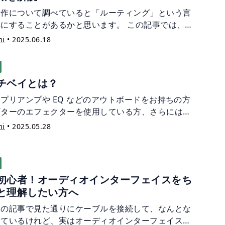
制作について調べていると「ルーティング」という言
耳にすることがあるかと思います。 この記事では、
 で必要なルーティングの基礎知識を解説。 ルーティ
mi
•
2025.06.18
を正しく理解しておくことで、音作りの自由度が広が
り、複雑なセッティングでも音が鳴らなくなるトラブ
防げたりと、制作の幅を広げるための予備知識となる
チベイとは？
ょう。
プリアンプや EQ などのアウトボードをお持ちの方
ギターのエフェクターを使用している方、さらにはハ
ェアのシンセサイザーをお持ちの方など... このよう
mi
•
2025.05.28
ードウェア機材を複数お持ちの方は、レコーディング
様々な選択肢がありますよね。様々なパターンを試そ
した時や、前回のルーティングから変更する時など、
ブルの抜き差しが手間に感じている方も多いのではな
初心者！オーディオインターフェイスをち
しょうか？ パッチベイは多くのアウトボードを使用す
と理解したい方へ
楽スタジオや、ライブハウスなどで目にする機会が多
思います。ですが、自宅スタジオや、宅録でもおすす
トの記事で見た通りにケーブルを接続して、なんとな
す。 この記事では、パッチベイについて解説していき
えているけれど、実はオーディオインターフェイスが