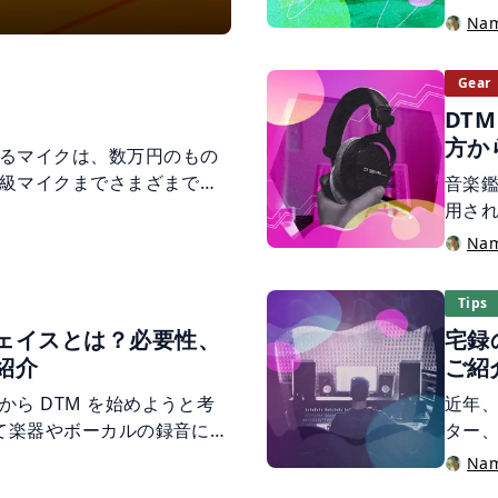
ます
どんな
Na
きる”ライン録り”とい
では
録りは、スピーカから大き
ます
コーディング”とも呼ば
Gear
端子
も録音できるのが最大の
DT
要な機材から具体的な手
方か
るマイクは、数万円のもの
すく解説します。
高級マイクまでさまざまで
音楽鑑
リエイターの方にとっては、
用さ
出せないモデルがたくさん
て、適
Na
そこで知っておきたい機材が
者向
今回は、モデリングマイクに
ッド
Tips
ェイスとは？必要性、
宅録
紹介
ご紹
ら DTM を始めようと考
近年、
して楽器やボーカルの録音に挑
ター
しょうか。パソコンでの音
にな
Na
リングしたり、宅録を行う
周囲