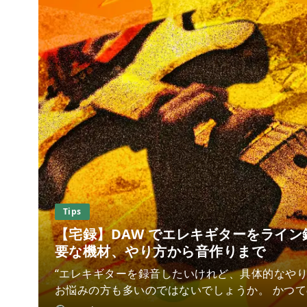
Tips
【宅録】DAW でエレキギターをライ
要な機材、やり方から音作りまで
“エレキギターを録音したいけれど、具体的なやり
お悩みの方も多いのではないでしょうか。 かつ
えば、アンプに繋いで鳴らした音をマイクで拾う