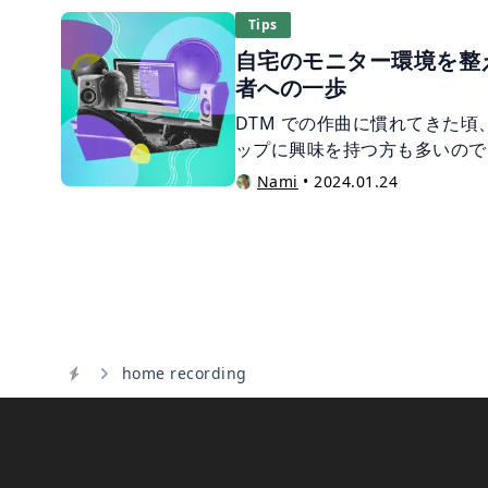
ためには、“オーディオ・イン
Tips
ん。 この記事では、オーディ
自宅のモニター環境を整
から必要性、選び方のポイント
者への一歩
ます。
DTM での作曲に慣れてきた
ップに興味を持つ方も多いので
ー環境を整えることは、作曲の
Nami
•
2024.01.24
記事では、音質にこだわる部屋
スピーカーのセッティングまで
home recording
Home