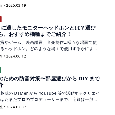
。
ものかよく分かっていない...という方へ。 この記事
mi
•
2025.03.19
オーディオインターフェイスについて詳しくご紹介し
。 オーディオインターフェイスの機能や基本構造、各
の役割を理解して、脱・初心者を目指しましょう！
M に適したモニターヘッドホンとは？選び
ら、おすすめ機種までご紹介！
賞やゲーム、映画鑑賞、音楽制作...様々な場面で使
れるヘッドホン。どのような場面で使用するかによっ
するヘッドホンは異なります。 今回は DTM の初心
mi
•
2024.06.12
けに、作曲やミックスで使用する場合の「モニターヘ
ホン」についてご紹介致します！
のための防音対策〜部屋選びから DIY まで
介
趣味の DTMer から YouTube 等で活動するクリエイ
、はたまたプロのプロデューサーまで、宅録は一般的
りました。 そこで気になるのが、ご近所への音漏れ。
mi
•
2024.02.07
への配慮がないまま音を出し続けることはクレームに