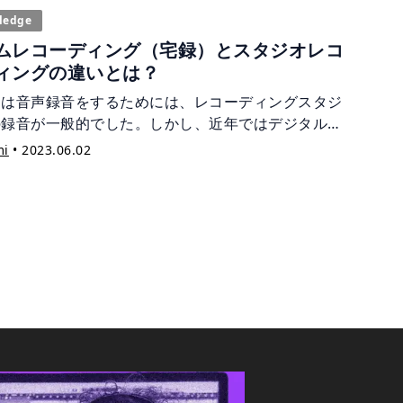
があります。 防音を施すことは、ご近所への
ledge
れを防ぐだけでなく、マイクが環境音を拾いにくくな
ムレコーディング（宅録）とスタジオレコ
宅録の音質向上にも繋がります。 この記事では防
ィングの違いとは？
策について知っておきたい知識や、自力でできる防音
ディアをご紹介。 「宅録時の防音対策について知りた
ては音声録音をするためには、レコーディングスタジ
「レコーディング環境を整えたい」という方は、是非
の録音が一般的でした。しかし、近年ではデジタル技
らの記事をご覧ください。
進歩により、自宅でも高品質なレコーディングが可能
mi
•
2023.06.02
り、多くの人々がホームレコーディングで音楽制作に
組めるようになっています。