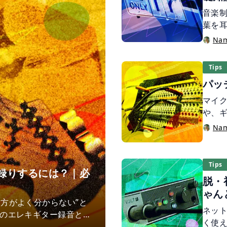
音楽
葉を
DTM
Na
ング
った
Tips
ルを
パッ
でし
マイク
や、
ードウ
Na
なハ
時に
うと
Tips
ン録りするには？｜必
ケー
脱・
いで
ゃん
る音
方がよく分からない”と
いと
ネッ
てのエレキギター録音とい
めで
く使
のが一般的でした。しか