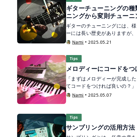
ど、どの楽器を使っているのか
ギターチューニングの種
なっているの？」とお悩みの方
ニングから変則チューニ
か。 そこで本記事では、ポッ
たいと考えている方に向けて、
ギターのチューニングには、様
識をわかりやすくご紹介します
ーには長い歴史がありますが、
ングが生まれ、現在では「レギ
Nami
•
2025.05.21
う標準のチューニングが確立し
ラーチューニング」に加えて、
Tips
よりギターを弾きやすく、音色
メロディーにコードをつ
チューニング」が使用されるこ
んなギターの様々なチューニン
「まずはメロディーが完成した
てコードをつければ良いの？」
では作曲を勉強している方へ、
Nami
•
2025.05.07
る方法をご紹介。また、記事の
ードをつける際に有効なソフト
ます。 是非ご参考にしてくだ
Tips
サンプリングの活用方法