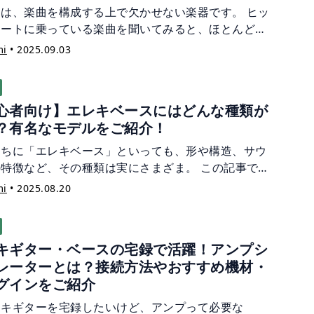
ムは、楽曲を構成する上で欠かせない楽器です。 ヒッ
ャートに乗っている楽曲を聞いてみると、ほとんどの
ドラムが入っていることが分かるでしょう。 では、ド
mi
•
2025.09.03
はどのようにして現在のようなスタイルに変遷してい
のでしょうか？ その歴史を辿ると、ジャズ〜ロックの
と密接に関わっていることが分かりました。
心者向け】エレキベースにはどんな種類が
？有名なモデルをご紹介！
くちに「エレキベース」といっても、形や構造、サウ
の特徴など、その種類は実にさまざま。 この記事で
エレキベースの代表的な種類や、有名モデルの特徴、
mi
•
2025.08.20
者でも知っておきたい構造の違いについてわかりやす
紹介！ これからベースを始めたい方も、違いを知って
をもっと深く楽しみたい方も、ぜひ参考にしてみてく
キギター・ベースの宅録で活躍！アンプシ
い！
レーターとは？接続方法やおすすめ機材・
グインをご紹介
レキギターを宅録したいけど、アンプって必要な