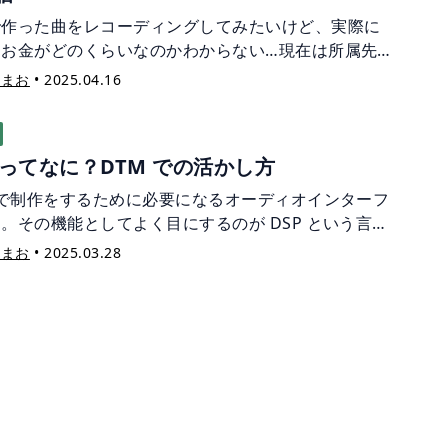
で作った曲をレコーディングしてみたいけど、実際に
なお金がどのくらいなのかわからない…現在は所属先
たずフリーで活動する宇宙まおが、本当はみんな知り
宙まお
•
2025.04.16
けれどなかなか表に出ない、制作に関わるお金の話を
てみたいと思います。
P ってなに？DTM での活かし方
 で制作をするために必要になるオーディオインターフ
。その機能としてよく目にするのが DSP という言葉
。なんだかよくわからないまま使っている…という方
宙まお
•
2025.03.28
いのではないでしょうか？楽曲制作にどのように活か
のかご紹介します。