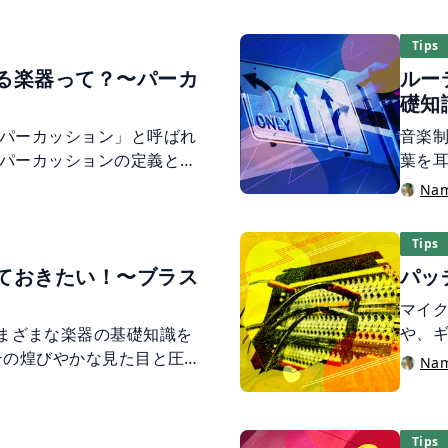
えてくることもあるはず。
論を
OP のコード進行を紐解き、
は、
Tips
めのヒントをご紹介しま
仕組
る楽器って？〜パーカ
ルー
理解
礎知
パーカッション」と呼ばれ
音楽
パーカッションの定義とは
葉を
ンガのように太鼓型な形状の
DTM
Na
のように音程を持ちマレッ
ング
はシンバルのように金属の
った
Tips
で。素材も演奏方法もまち
ルを
ておきたい！〜ブラス
パッ
ようにも思えます。 この
でし
は何か？」という基本的な
マイク
器が含まれるのか、その機
や、
では、さまざまな楽器の基礎知識を
ーカッションの基礎知識を
ードウ
その煌びやかな見た目と圧倒
Na
なハ
了する「ブラス」に注目し
時に
っても、そこにはさまざまな
うと
楽曲に取り入れたいけれ
Tips