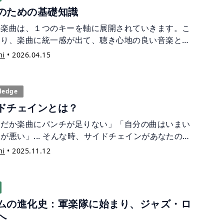
のための基礎知識
の楽曲は、１つのキーを軸に展開されていきます。こ
より、楽曲に統一感が出て、聴き心地の良い音楽とな
す。しかし、時に他のキーを取り入れることで、楽曲
mi
•
2026.04.15
いアクセントになることもあるのです。この記事で
転調のための基礎知識を紹介したいと思います。
ledge
ドチェインとは？
んだか楽曲にパンチが足りない」「自分の曲はいまい
が悪い」... そんな時、サイドチェインがあなたの悩
解決してくれるかもしれません。 この記事では、サイ
mi
•
2025.11.12
ェインの基礎的な説明から誕生した背景、使用してい
、かけ方についてまで紹介します。特に EDM では
せないテクニックとなっていますので、ぜひ参考にし
てください。
ムの進化史：軍楽隊に始まり、ジャズ・ロ
へ