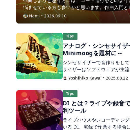
作曲しようと思う方には、コード進行をどのよう
悩ませている方も多いかと思います。作曲入門と
ドで曲を作ってみるのはいかがでしょうか？この
Nami
•
2026.06.10
ソングに使用されている４コードを紹介。 ぜひ
い。
Tips
アナログ・シンセサイザ
Minimoogを題材に～
シンセサイザーで音作りをして
サイザーはソフトウェアが主流
トを選ぶだけ、という人も多い
Yoshihiko Kawai
•
2025.08.22
はツマミやスイッチが並んでい
りをすることができますが、実
Tips
マイチやり方が分からない⋯⋯
DI とは？ライブや録音
実は、シンセサイザー、特にア
利ツール
基本構造はとてもシンプルで、
れば、すぐに自分だけの音を作
ライブハウスやレコーディング
いる DI。宅録で作業する場