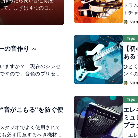
に作ったら良いかと頭を
ドラ
して、まずは４つのコー
トチ
記事では、様々なヒット
曲に
Na
作曲の参考にしてくださ
ラム
った
Tips
歴史
ーの音作り ～
【初
ある
いますか？ 現在のシンセ
ひと
ですので、音色のプリセッ
ンド
かもしれません。GUI上に
は、
Na
て、それらを駆使して音作
初心
機を触ったことがないとイ
くご
Tips
。でも心配はいりません。
作曲
で”音がこもる”を防ぐ便
エレ
ナログ・シンセの音作りの
ださ
ミュ
パーツごとの役割を理解す
プラ
り出せるようになります。
スタジオでよく使用されて
合にも必ず用意するべき機材な
「エ