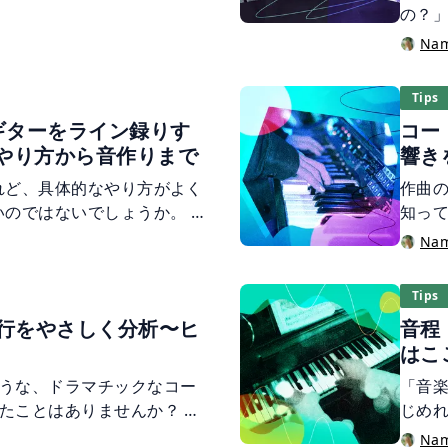
理解して制作に活かしまし
の？
えの
Na
楽器
する
Tips
する
ギターをライン録りす
コー
すよ
やり方から音作りまで
響き
この
識を
れど、具体的なやり方がよく
作曲
グだ
いのではないでしょうか。 か
知っ
ば、アンプに繋いで鳴らし
種類
Na
でした。しかし、近年は宅
ので
録音できる”ライン録り”と
の法
Tips
あります。 ライン録りは、
だけ
ド進行をやさしく分析〜ヒ
音程
に録音できるため、“サイレ
「コ
はこ
ばれます。近隣への騒音を気
的に
きるのが最大のメリットで
まで
うな、ドラマチックなコー
「音
りに必要な機材から具体的な
たことはありませんか？ 自
じめ
者の方にもわかりやすく解
分析することで、これまで
くだ
Na