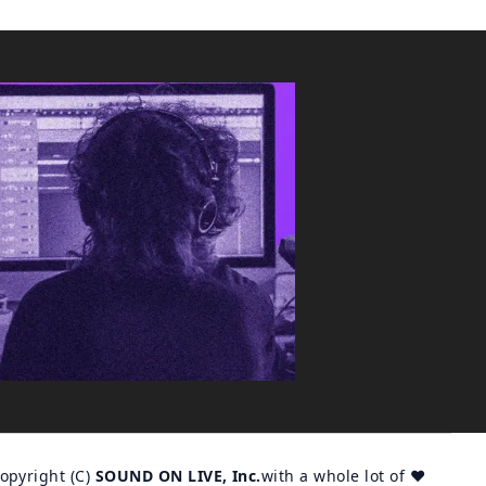
opyright (C)
SOUND ON LIVE, Inc.
with a whole lot of ♥