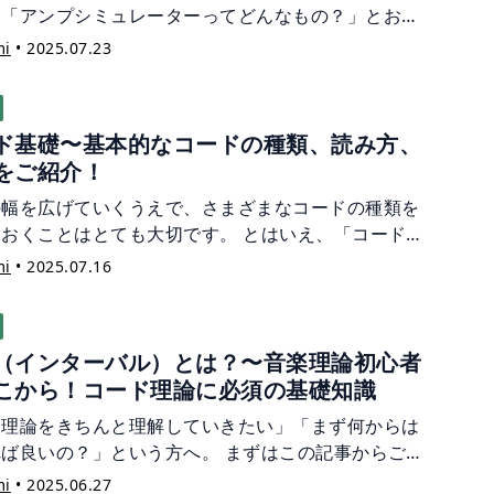
」「アンプシミュレーターってどんなもの？」とお考
方へ。 エレキギターやベースのレコーディングでは、
mi
•
2025.07.23
をアンプに繋げて、アンプから出た音をマイクで収音
ことが一般的でした。 しかし、自宅でレコーディング
場合、アンプを通して音を出せる環境は限られていま
ド基礎〜基本的なコードの種類、読み方、
ね。そこで活躍するのがアンプシミュレーターです。
をご紹介！
記事ではアンプシミュレーターについて、基礎的な知
お届けします。アンプシミュレーターはレコーディン
の幅を広げていくうえで、さまざまなコードの種類を
けでなく、ライブでも活用していただけます。
ておくことはとても大切です。 とはいえ、「コードの
が多すぎて覚えきれない…！」と悩んでいる方も多い
mi
•
2025.07.16
はないでしょうか。 ご安心ください。コードには一定
則があり、その法則を覚えれば、コードネームを見る
で構成音がわかるようになります。 この記事では、
（インターバル）とは？〜音楽理論初心者
ードとは？」という基本的なところから始めて、最終
こから！コード理論に必須の基礎知識
はコードネームを見て構成音を理解できるようになる
を、わかりやすく解説していきます！
楽理論をきちんと理解していきたい」「まず何からは
れば良いの？」という方へ。 まずはこの記事からご覧
さい。 音程は、音楽理論の基礎であり、特にコード理
mi
•
2025.06.27