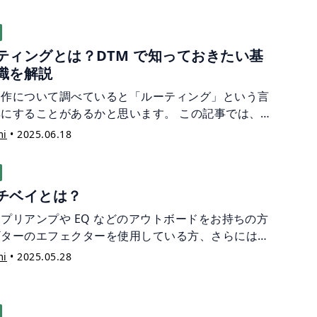
知っていく上で必須の内容になります。 この記事で
音程（インターバル）についてやさしく解説。 音程の
みをしっかり理解することで、その後の音楽理論への
ティングとは？DTM で知っておきたい基
もスムーズになりますよ！
識を解説
制作について調べていると「ルーティング」という言
耳にすることがあるかと思います。 この記事では、
 で必要なルーティングの基礎知識を解説。 ルーティ
mi
•
2025.06.18
を正しく理解しておくことで、音作りの自由度が広が
り、複雑なセッティングでも音が鳴らなくなるトラブ
防げたりと、制作の幅を広げるための予備知識となる
チベイとは？
ょう。
プリアンプや EQ などのアウトボードをお持ちの方
ギターのエフェクターを使用している方、さらにはハ
ェアのシンセサイザーをお持ちの方など... このよう
mi
•
2025.05.28
ードウェア機材を複数お持ちの方は、レコーディング
様々な選択肢がありますよね。様々なパターンを試そ
した時や、前回のルーティングから変更する時など、