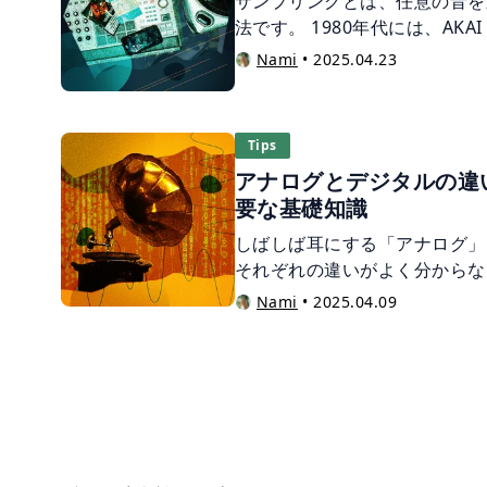
サンプリングとは、任意の音を
法です。 1980年代には、AKAI
ーが普及し、サンプリング技術
Nami
•
2025.04.23
時は専用のハードウェアが必要
があれば簡単にサンプリングを
プリングの元となる音は、既存
Tips
れば、日常の身近な音が取り入
アナログとデジタルの違
にユニークな魅力をもたらしま
要な基礎知識
基礎知識に加え、活用例をご紹
しばしば耳にする「アナログ」
それぞれの違いがよく分からな
いでしょうか。 アナログとデ
Nami
•
2025.04.09
する上で知っておきたいトピッ
の方向けに、アナログとデジタ
く解説します。