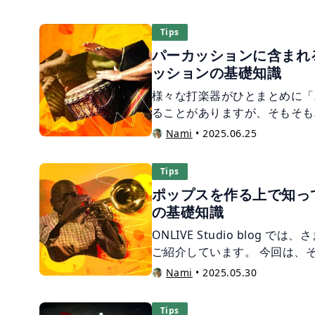
説します。
気づかなかった音楽的な技が見
この記事では、一見難解な J-P
Tips
自分の楽曲制作に取り入れるた
パーカッションに含まれ
す。
ッションの基礎知識
様々な打楽器がひとまとめに「
ることがありますが、そもそも
何でしょうか？ たとえば、コ
Nami
•
2025.06.25
楽器を手で演奏するもの、木琴
ト（ばち）で叩くもの、さらに
Tips
円盤をぶつけて音を出すものま
ポップスを作る上で知っ
まちで、一見すると共通点がない
の基礎知識
記事では、「パーカッションと
問いから出発し、どのような楽
ONLIVE Studio blog 
能や役割、簡単な歴史まで、パ
ご紹介しています。 今回は、
ご紹介していきます！
的な存在感のあるサウンドで魅
Nami
•
2025.05.30
ます。 一口に「ブラス」と言
楽器が含まれており、「自分の
Tips