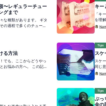
ケー
分からない」「編成はどう
類〜レギュラーチュー
キー
いで
も多いのではないでしょう
ングまで
る音
プスにブラスを取り入れてみ
「キ
いと
ブラスセクションの基礎知
を理
々な種類があります。 ギタ
めで
。
スム
その過程で多くのチューニ
Na
ます
ー」
ュラーチューニング」とい
きま
ています。 また、「レギュ
ジャンルや場面に応じて、
Tips
を豊かにするために「変則
ける方法
スケ
ともあります。 今回は、そ
グをご紹介いたします！
！でも、ここからどうやっ
スケ
とお悩みの方へ。 この記事
同じ
メロディーにコードをつけ
ースケ
Na
後半では、メロディーにコ
音-半
やサービスをご紹介してい
並び
さい。
るく
Tips
され
ぶっ
さま
金の