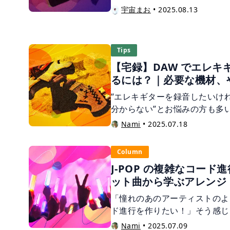
のでしょうか？具体的な機能を
宇宙まお
•
2025.08.13
ょう！
Tips
【宅録】DAW でエレキ
るには？｜必要な機材、
“エレキギターを録音したいけ
分からない”とお悩みの方も多
つてのエレキギター録音といえ
Nami
•
2025.07.18
た音をマイクで拾うのが一般的
録が広まり、アンプを使わずに
Column
いうスタイルが主流になりつつ
J-POP の複雑なコー
スピーカから大きな音を出さず
ット曲から学ぶアレンジ
ント・レコーディング”とも呼
にせず、自宅でいつでも録音で
「憧れのあのアーティストのよ
す。 この記事では、ライン録
ド進行を作りたい！」そう感じ
手順、音作りのコツまで、初心
分の好きなアーティストの曲を
Nami
•
2025.07.09