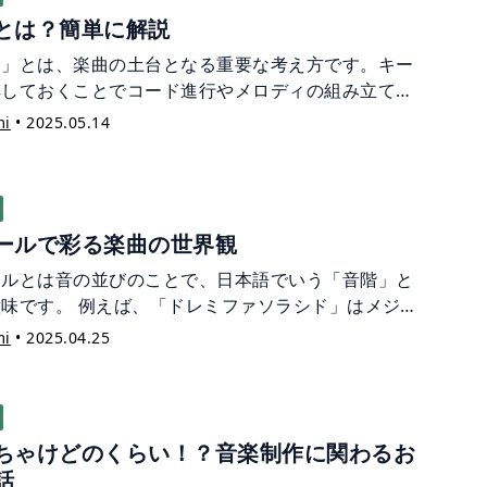
ブルの抜き差しが手間に感じている方も多いのではな
とは？簡単に解説
しょうか？ パッチベイは多くのアウトボードを使用す
楽スタジオや、ライブハウスなどで目にする機会が多
ー」とは、楽曲の土台となる重要な考え方です。キー
思います。ですが、自宅スタジオや、宅録でもおすす
解しておくことでコード進行やメロディの組み立てが
す。 この記事では、パッチベイについて解説していき
ーズになり、作曲の効率も上がります。 今回は、「キ
mi
•
2025.05.14
。
について初心者にもわかりやすく、簡単に解説してい
す！
ールで彩る楽曲の世界観
ールとは音の並びのことで、日本語でいう「音階」と
意味です。 例えば、「ドレミファソラシド」はメジャ
ールという音階で、「全音-全音-半音-全音-全音-全
mi
•
2025.04.25
音」といった音の並びで構成されています。 この音の
、つまりは音の間隔の組み合わせによって、音楽が明
感じられたり、暗く感じたり、音の印象が大きく左右
ます。 今回は、楽曲にスパイスや個性を加えてくれる
ちゃけどのくらい！？音楽制作に関わるお
ざまなスケールを、具体例とともに紹介していきま
話