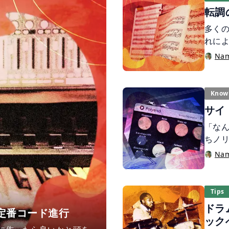
転調
多く
れに
りま
Na
に良
は、
Know
サイ
「な
ちノリ
みを
Na
ドチ
る楽曲
欠か
Tips
てみ
ドラ
定番コード進行
ック