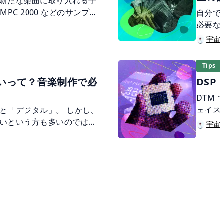
新たな楽曲に取り入れる手
す。
 MPC 2000 などのサンプラ
自分
が大きく発展しました。当
必要
でしたが、現在では DAW
を持
宇
行うことができます。 サン
たい
の楽曲が使われることもあ
書い
Tips
れられることもあり、楽曲
いって？音楽制作で必
DS
す。 今回はサンプリングの
介します！
DTM
ェイス
と「デジタル」。 しかし、
です
いという方も多いのではな
宇
も多
ジタルの違いは、 音楽制作を
せる
クです。 本記事では初心者
ルの違いについて、やさし