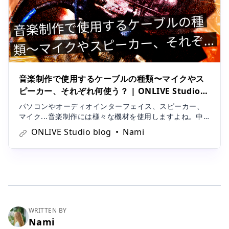
音楽制作で使用するケーブルの種類〜マイクやス
ピーカー、それぞれ何使う？ | ONLIVE Studio
blog
パソコンやオーディオインターフェイス、スピーカー、
マイク...音楽制作には様々な機材を使用しますよね。中
古で購入した際など、付属のケーブルがついていない場
ONLIVE Studio blog
Nami
合、接続するケーブルの種類に頭を悩ませている方も多
いのではないでしょうか。今回は、音楽制作で使用する
ケーブルの種類をご紹介致します。
WRITTEN BY
Nami