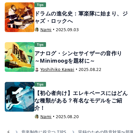
Tips
ドラムの進化史：軍楽隊に始まり、ジ
ャズ・ロックへ
Nami
•
2025.09.03
Tips
アナログ・シンセサイザーの音作り
～Minimoogを題材に～
Yoshihiko Kawai
•
2025.08.22
Tips
【初心者向け】エレキベースにはどん
な種類がある？有名なモデルをご紹
介！
Nami
•
2025.08.20
音楽制作に役立つ TIPS
宅録のための防音対策〜部屋選