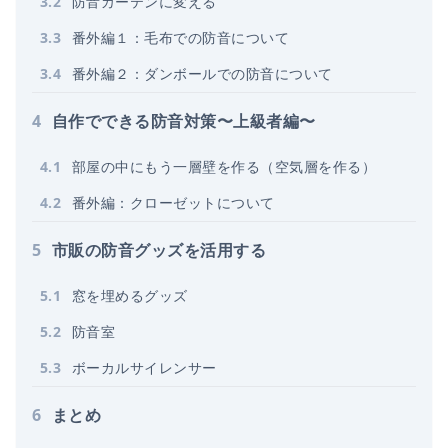
3
.
2
防音カーテンに変える
3
.
3
番外編１：毛布での防音について
3
.
4
番外編２：ダンボールでの防音について
4
自作でできる防音対策〜上級者編〜
4
.
1
部屋の中にもう一層壁を作る（空気層を作る）
4
.
2
番外編：クローゼットについて
5
市販の防音グッズを活用する
5
.
1
窓を埋めるグッズ
5
.
2
防音室
5
.
3
ボーカルサイレンサー
6
まとめ