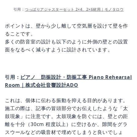
引用：
つっぱりアジャスターセット 2×4、2×6材用｜モノタロウ
ポイントは、壁から少し離して空気層を設けて壁を作
ることです。
多くの防音室の設計も以下のように外側の壁との設置
面をなるべく減らすように設計されています。
引用：
ピアノ 防振設計・防振工事 Piano Rehearsal
Room｜株式会社音響設計ADO
これは、個体に伝わる振動を抑える目的があります。
施工の際は、記事の冒頭部分でお伝えしたような「太
鼓現象」に注意です。太鼓現象を防ぐには、壁との距
離を十分（30cm 程度以上）に空けるか、隙間をグラ
スウールなどの吸音材で埋めてしまうと良いでしょ