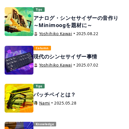
ロデューサーのクインシー・ジョーンズらが追い求
めたのは、誰も聴いたことのない最先端の響きでし
Tips
た。
アナログ・シンセサイザーの音作り
～Minimoogを題材に～
Yoshihiko Kawai
•
2025.08.22
Column
現代のシンセサイザー事情
Yoshihiko Kawai
•
2025.07.02
Tips
パッチベイとは？
Nami
•
2025.05.28
Knowledge