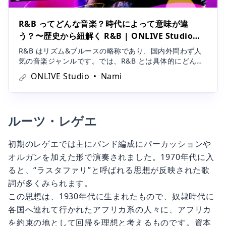
R&B ってどんな音楽？時代によって意味が違
う？〜歴史から紐解く R&B | ONLIVE Studio
blog
R&B はリズム&ブルースの略称であり、国内外問わず人
気の音楽ジャンルです。では、R&B とは具体的にどんな
音楽なのでしょうか？R&B というジャンルを一言で説明
ONLIVE Studio
Nami
するのは難しいのですが、歴史を遡ると理解が深まるで
しょう。この記事では、歴史を軸にR&B について解説し
ていきます！
ルーツ・レゲエ
初期のレゲエでは主にバンド編成にパーカッションや
オルガンを加えた形で演奏されました。1970年代に入
ると、“ラスタファリ”と呼ばれる思想が反映された歌
詞が多くみられます。
この思想は、1930年代に生まれたもので、奴隷時代に
各国へ連れて行かれたアフリカ系の人々に、アフリカ
を約束の地として回帰を理想と考えるものです。資本