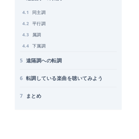
4
.
1
同主調
4
.
2
平行調
4
.
3
属調
4
.
4
下属調
5
遠隔調への転調
6
転調している楽曲を聴いてみよう
7
まとめ