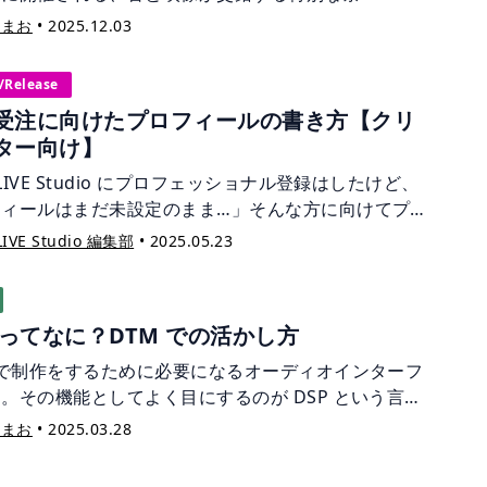
祭』。学生時代からクラブ・イベントを共に企画して
宙まお
•
2025.12.03
仲間であり、現在はプロデューサー、パフォーマー、
イベント・オーガナイザーとして活動する Masashi さ
/Release
ya さん、Itti さんが運営する “ニッパチ製作所” が主
受注に向けたプロフィールの書き方【クリ
るイベントです。オーディオビジュアル・パフォーマ
ター向け】
やワークショップを通じて、表現の魅力や面白さに触
ことができる本祭について、そして個人でも音楽活動
LIVE Studio にプロフェッショナル登録はしたけど、
る３人が考える“音楽と仕事”について、お話を伺い
フィールはまだ未設定のまま…」そんな方に向けてプ
た。
ィールの整え方を紹介します。
IVE Studio 編集部
•
2025.05.23
P ってなに？DTM での活かし方
 で制作をするために必要になるオーディオインターフ
。その機能としてよく目にするのが DSP という言葉
。なんだかよくわからないまま使っている…という方
宙まお
•
2025.03.28
いのではないでしょうか？楽曲制作にどのように活か
のかご紹介します。