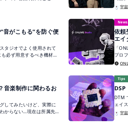
ョンとして映像業界におけ
パチ
宇
在です。今回は、麻布台に
きた
、元エンジニアであり現在
DJ、
News
してエンジニアとして現場
ん、A
で”音がこもる”を防ぐ便
依頼
の部長を務める中山太陽氏
催す
エイ
指すビジョンまで、お話を
ンス
れる
スタジオでよく使用されて
「ON
を続け
合にも必ず用意するべき機材な
プロ
まし
理解して制作に活かしまし
ロフ
ONL
Tips
？音楽制作に関わるお
DS
DTM
ェイス
グしてみたいけど、実際に
です
わからない…現在は所属先
宇
も多
まおが、本当はみんな知り
せる
、制作に関わるお金の話を