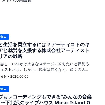
。
view
と生活を両立するには？アーティストのキ
アと就労を支援する株式会社アーティスト
リアの戦略
を志し、いつかは大きなステージに立ちたいと夢見る
ティストたち。しかし、現実は甘くなく、多くの人が
のキャリアや生活、売り出し方に不安を抱えていま
宙まお
•
2026.06.05
 今回は、数千組のアーティスト支援を行ってきた経験
ち、アーティストの就労支援や自社レーベル事業を展
view
る株式会社アーティストキャリアの代表であるガリバ
ブもレコーディングもできる”みんなの音楽
田川氏に、同社のユニークな事業戦略や、アーティス
〜下北沢のライブハウス Music Island O
直接相談できるサポート体制についてお話を伺いまし