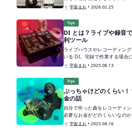
らず、総合ポスト・プロダクシ
宇宙まお
•
2026.02.25
る制作現場でも広く知られる存
あるサウンド・シティ本館にて
Tips
は取締役を務める中澤智氏、そ
DI とは？ライブや録音
に立ちながらミュージック部門
利ツール
に、スタジオの特徴から今後目
伺いました。
ライブハウスやレコーディング
いる DI。宅録で作業する場
のでしょうか？具体的な機能を
宇宙まお
•
2025.08.13
ょう！
Tips
ぶっちゃけどのくらい！
金の話
自分で作った曲をレコーディン
必要なお金がどのくらいなのか
を持たずフリーで活動する宇宙
宇宙まお
•
2025.04.16
たいけれどなかなか表に出ない