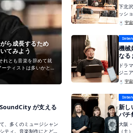
た。
下北沢
ッシ
ら、
宇
す。
ニア
Inter
は、
ながら成長するため
機械
Mus
聞いてみよう
なる
た。
それとも音楽を辞めて就
ドラ
アーティストは多いかと
ジニア
行ってきた経験を持つ株
ウス「
宇
ー宇田川氏に、音楽活動
その
代を生き抜くアーティス
ラ」
Inter
様々
undCity が支える
新し
につ
パチ
て、多くのミュージシャン
大阪・
シティ。音楽制作にとどま
（土