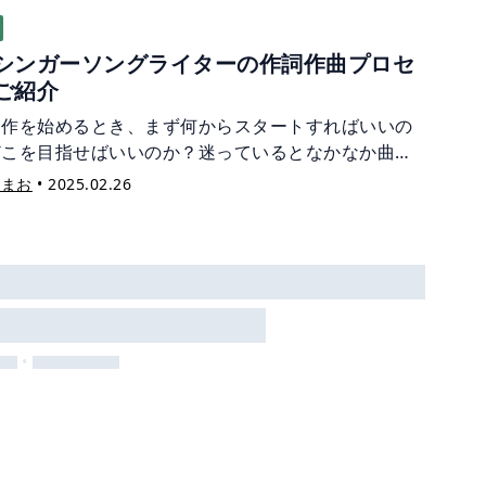
シンガーソングライターの作詞作曲プロセ
ご紹介
制作を始めるとき、まず何からスタートすればいいの
どこを目指せばいいのか？迷っているとなかなか曲が
しないこともありますよね。シンガーソングライター
宙まお
•
2025.02.26
て活動する宇宙まおが、日頃実践している制作の流れ
紹介します。
•