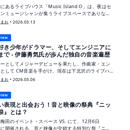
にあるライブハウス「Music Island O」は、夜はセ
ョンミュージシャンが集うライブスペースでありなが
レコーディングスタジオとしても利用できる場所で
宙まお
•
2026.03.13
オーナーの伊藤勇気氏は、ドラマー・作曲家・エンジ
として長年音楽制作の現場で活躍されています。今回
view
ライブハウスでありながらレコーディングも可能な
好き少年がドラマー、そしてエンジニアに
ic Island O ならではの魅力について、お話を伺いまし
まで - 伊藤勇気氏が歩んだ独自の音楽遍歴
マーとしてメジャーデビューを果たし、作曲家・エン
として CM音楽を手がけ、現在は下北沢のライブハ
Music Island O」の経営者でもある、伊藤勇気氏。
宙まお
•
2026.03.06
多才な音楽活動の中には、インドの伝統楽器「タブ
との出会いから、レストランでのイベント企画など、
view
な変遷が。独創的なチャレンジを重ねてきたキャリア
い表現と出会おう！音と映像の祭典『ニッ
いて、お話を伺いました。
祭』とは？
梅田のイベント・スペース VS. にて、12月6日
）に開催される、音と映像が交錯する特別な祭『ニッ