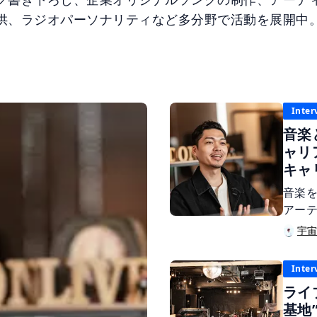
供、ラジオパーソナリティなど多分野で活動を展開中
Inter
音楽
ャリ
キャ
音楽
アー
自身
宇
す。
を持
Inter
開す
ライ
ー宇
基地”
トが