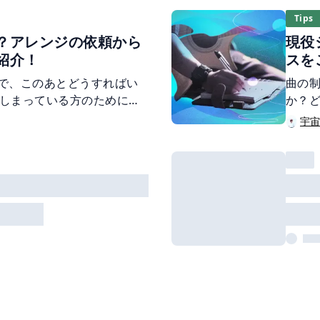
Tips
？アレンジの依頼から
現役
紹介！
スを
で、このあとどうすればい
曲の
しまっている方のために、
か？
活動している宇宙まおが、
完成
宇
まで完成させる流れをご紹
とし
をご