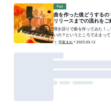
書いてみたいと思います。
Tips
曲を作った後どうするの
リリースまでの流れをご
弾き語りで曲を作ってみた！…
いの？というところで止まって
シンガーソングライターとして
宇宙まお
•
2025.03.12
実際に曲を制作しマスタリング
介します。
•