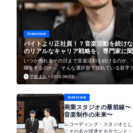
Interview
バイトより正社員！？音楽活動を続け
のリアルなキャリア戦略を、専門家に
いつか売れるその日まで音楽活動を続けるのか、
職をするのか--。そんな選択肢で揺れている若手
思います。今回は、数千組のアーティスト支援を
宇宙まお
•
2026.06.12
式会社アーティストキャリアの代表であるガリバ
を"続けるための“正社員という選択肢と、今の時
トへ向けたリアルなアドバイスを伺いました。
Interview
商業スタジオの最前線〜 So
音楽制作の未来〜
レコーディング・スタジオとし
にその名が浸透するサウンド・