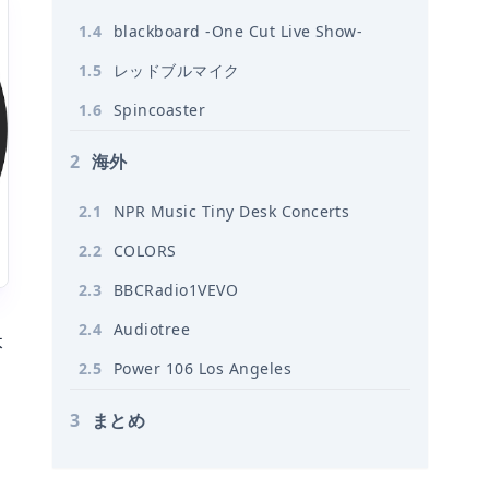
1
.
4
blackboard -One Cut Live Show-
1
.
5
レッドブルマイク
1
.
6
Spincoaster
2
海外
2
.
1
NPR Music Tiny Desk Concerts
2
.
2
COLORS
2
.
3
BBCRadio1VEVO
2
.
4
Audiotree
本
2
.
5
Power 106 Los Angeles
3
まとめ