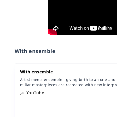
With ensemble
With ensemble
Artist meets ensemble - giving birth to an one-and
miliar masterpieces are recreated with new interpre
y time and age, we strip it all down to present the 
YouTube
formance, using only voices and classical instrumen
these thoughts thoroughly and continuously, bringi
he intricate moments when unique music is born. -
features original collaborations between music arti
sembles, showcasing unique interpretations of fa