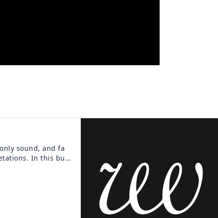
-only sound, and fa
tations. In this bus
ultimate acoustic per
ts. We will capture
ng you straight to t
---- “With ensemble”
sts and orchestra en
mous songs and new