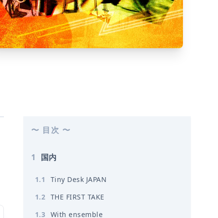
〜 目次 〜
1
国内
1
.
1
Tiny Desk JAPAN
1
.
2
THE FIRST TAKE
1
.
3
With ensemble