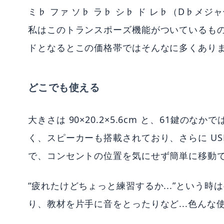
ミ♭ ファ ソ♭ ラ♭ シ♭ ド レ♭（D♭メ
私はこのトランスポーズ機能がついているも
ドとなるとこの価格帯ではそんなに多くあり
どこでも使える
大きさは 90×20.2×5.6cm と、61鍵の
く、スピーカーも搭載されており、さらに U
で、コンセントの位置を気にせず簡単に移動
“疲れたけどちょっと練習するか...”という
り、教材を片手に音をとったりなど...色んな