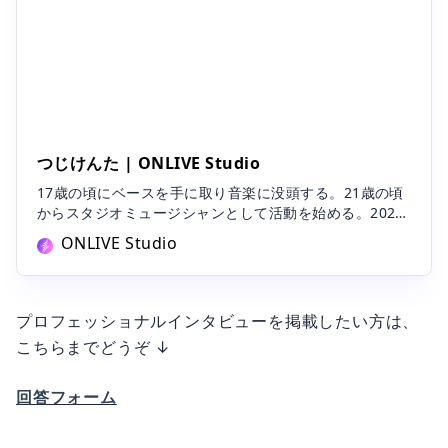
つじけんた | ONLIVE Studio
17歳の頃にベースを手に取り音楽に没頭する。21歳の頃
からスタジオミュージシャンとして活動を始める。2020
年に上京し、地上波演奏レギュラー出演等のスタジオワ
ONLIVE Studio
ークと並行しミックス/マスタリング、ライブPAとしても
活動中。森多聞氏に師事使用機材MacBook Pro M3wave
s Mercury,SSL,CLA,Abbey loadその他各種プラグイン
プロフェッショナルインタビューを掲載したい方は、
こちらまでどうぞ ↓
回答フォーム