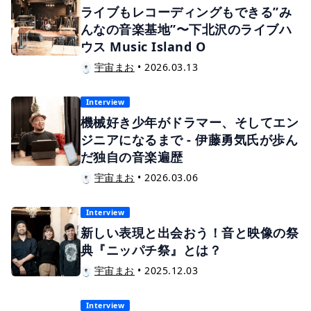
ライブもレコーディングもできる”み
んなの音楽基地”〜下北沢のライブハ
ウス Music Island O
宇宙まお
•
2026.03.13
Interview
機械好き少年がドラマー、そしてエン
ジニアになるまで - 伊藤勇気氏が歩ん
だ独自の音楽遍歴
宇宙まお
•
2026.03.06
Interview
新しい表現と出会おう！音と映像の祭
典『ニッパチ祭』とは？
宇宙まお
•
2025.12.03
Interview