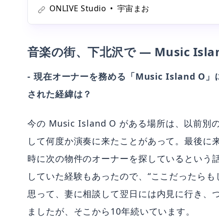
る、伊藤勇気氏。その多才な音楽活動の中には、インド
ONLIVE Studio
宇宙まお
との出会いから、レストランでのイベント企画など、様
音楽の街、下北沢で — Music Islan
- 現在オーナーを務める「Music Islan
された経緯は？
今の Music Island O がある場所は
して何度か演奏に来たことがあって。最後に
時に次の物件のオーナーを探しているという
していた経験もあったので、“ここだったらも
思って、妻に相談して翌日には内見に行き、
ましたが、そこから10年続いています。