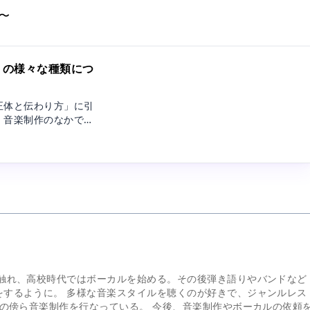
〜
 ）の様々な種類につ
正体と伝わり方」に引
、音楽制作のなかで、
していないと混乱しや
て少し踏み込んで解説
に触れ、高校時代ではボーカルを始める。その後弾き語りやバンドなど
をするように。 多様な音楽スタイルを聴くのが好きで、ジャンルレス
師の傍ら音楽制作を行なっている。 今後、音楽制作やボーカルの依頼