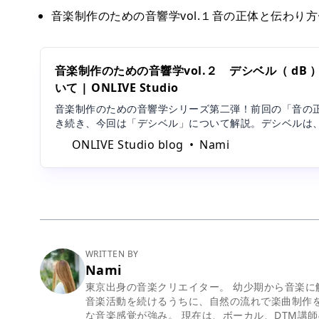
音楽制作のための音響学vol.１音の正体と伝わり方
音楽制作のための音響学vol.２ デシベル（ dB
いて | ONLIVE Studio
音楽制作のための音響学シリーズ第二弾！前回の「音の
き続き、今回は「デシベル」について解説。デシベルは
必ず聞く用語ですよね。しかし、その言葉を正しく理解
ONLIVE Studio blog
Nami
すいトピックでもあります。今回は「デシベル」につい
していきま
WRITTEN BY
Nami
東京出身の音楽クリエイター。 幼少期から音楽
音楽活動を続けるうちに、自然の流れで楽曲制作
な音楽感覚が強み。 現在は、ボーカル、DTM講