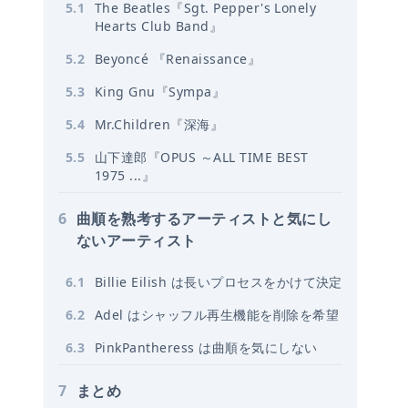
5
.
1
The Beatles『Sgt. Pepper's Lonely
Hearts Club Band』
5
.
2
Beyoncé 『Renaissance』
5
.
3
King Gnu『Sympa』
5
.
4
Mr.Children『深海』
5
.
5
山下達郎『OPUS ～ALL TIME BEST
1975 ...』
6
曲順を熟考するアーティストと気にし
ないアーティスト
6
.
1
Billie Eilish は長いプロセスをかけて決定
6
.
2
Adel はシャッフル再生機能を削除を希望
6
.
3
PinkPantheress は曲順を気にしない
7
まとめ