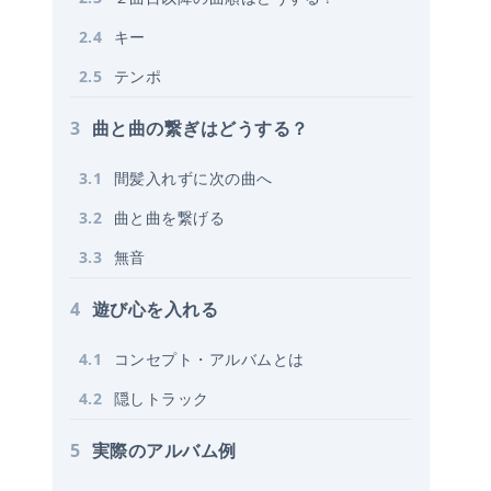
2
.
4
キー
2
.
5
テンポ
3
曲と曲の繋ぎはどうする？
3
.
1
間髪入れずに次の曲へ
3
.
2
曲と曲を繋げる
3
.
3
無音
4
遊び心を入れる
4
.
1
コンセプト・アルバムとは
4
.
2
隠しトラック
5
実際のアルバム例