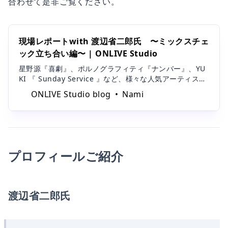
合わせて是非ご覧ください。
現場レポートwith 渡辺省二郎氏 〜ミックスチェ
ック立ち合い編〜 | ONLIVE Studio
星野源『喜劇』、ポルノグラフィティ『ナンバー』、YU
KI 『 Sunday Service 』など、様々な人気アーティスト
の楽曲を手がけてきたエンジニア界の巨匠、渡辺省二郎
ONLIVE Studio blog
Nami
氏。今回はサウンドオンライブ株式会社所属アーティス
ト、水村宏輔氏の新曲『アゲハ』のミックスを渡辺氏に
依頼し、その一部始
プロフィールご紹介
渡辺省二郎氏