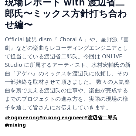
現場レポート with 渡辺省二
郎氏〜ミックス方針打ち合わ
せ編〜
Official 髭男 dism『 Choral A 』や、星野源『喜
劇』などの楽曲をレコーディングエンジニアとし
て担当している渡辺省二郎氏。今回は ONLIVE
Studio に所属するアーティスト、水村宏輔氏の新
曲『アゲハ』のミックスを渡辺氏に依頼し、その
一部始終を取材させて頂きました。 数々の人気楽
曲を裏で支える渡辺氏の仕事や、楽曲が完成する
までのプロジェクトの進み方を、実際の現場の様
子を通して皆さんにお伝えしていきます。
#
Engineering
#
mixing engineer
#
渡辺省二郎氏
#
mixing