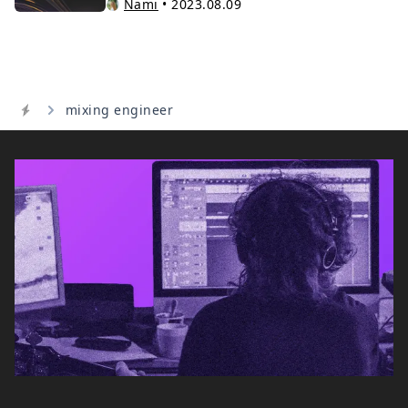
Nami
•
2023.08.09
mixing engineer
Home