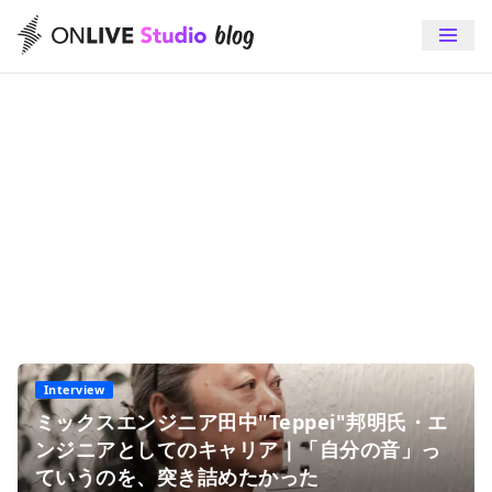
mixing engineer
ミキシングやミキシングエンジニアに関する記事をご提供しま
す。 ミキシングの方法や、名曲のミキシングに隠されたこだわ
り、ミキシングエンジニアのインタビューなど、知られざる音
楽制作の舞台裏にスポットを。
Interview
ミックスエンジニア田中"Teppei"邦明氏・エ
ンジニアとしてのキャリア｜「自分の音」っ
ていうのを、突き詰めたかった