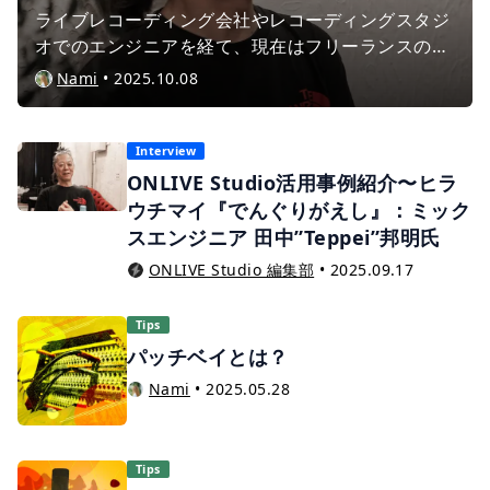
ライブレコーディング会社やレコーディングスタジ
オでのエンジニアを経て、現在はフリーランスのエ
ンジニアとしてご活躍中の田中"Teppei"邦明氏。
Nami
•
2025.10.08
80年代からキャリアを積み、これまで玉置浩二さん
や中山美穂さんをはじめ、数々のアーティスト作品
に携わってきたエンジニアです。 2024年には
Interview
ONLIVE Studio 主催の楽曲コンテスト『Creators
ONLIVE Studio活用事例紹介〜ヒラ
Competition ONLIVE』のミックス部門に参加し、
ウチマイ『でんぐりがえし』：ミック
多くの応募作品の中から田中氏のミックスが選出さ
スエンジニア 田中”Teppei”邦明氏
れました。 今回は、そんな田中氏のこれまでのキャ
ONLIVE Studio 編集部
•
2025.09.17
リアの歩み、そしてコンテスト参加時のエピソード
について、お話を伺いました。
Tips
パッチベイとは？
Nami
•
2025.05.28
Tips