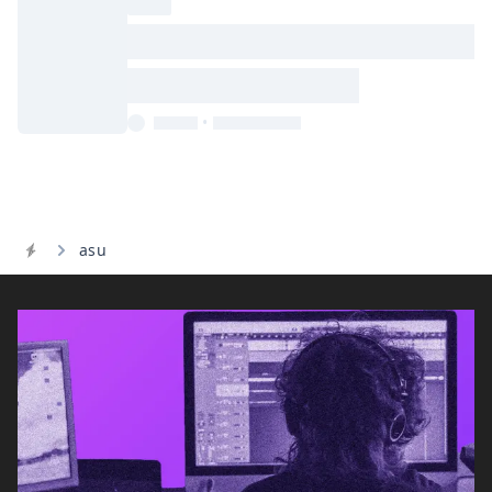
•
asu
Home