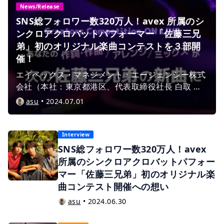
News/Release
SNS総フォロワー数320万人！avex 所属のシ
ンクロアクロバットパフォーマー「佐藤三兄
弟」初のオリジナル楽曲コンテストを３部開
催！
エイベックス・マネジメント・エージェンシー株式
会社（本社：東京都港区、代表取締役社長 白取 輝
知、以下 avex） 所属のシンクロアクロバットパフ
asu
•
2024.07.01
ォーマー「佐藤三兄弟」初のオリジナル楽曲の３部
構成のコンテストを、サウンドオンライブ株式会社
（本社所在地：東京都世田谷区 代表取締役：宮
Interview
西 洋充）が運営する、様々な音楽制作のプロフェ
SNS総フォロワー数320万人！avex
ッショナルと依頼者がマッチングできるサービス
所属のシンクロアクロバットパフォー
「ONLIVE Studio」上にて開催。
マー「佐藤三兄弟」初のオリジナル楽
曲コンテスト開催への想い
asu
•
2024.06.30