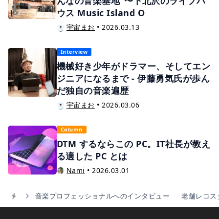
んなの音楽基地”〜下北沢のライブハ
ウス Music Island O
宇宙まお
•
2026.03.13
Interview
機械好き少年がドラマー、そしてエン
ジニアになるまで - 伊藤勇気氏が歩ん
だ独自の音楽遍歴
宇宙まお
•
2026.03.06
Column
DTM するならこの PC。IT社長が教え
る適した PC とは
Nami
•
2026.03.01
音楽プロフェッショナルへのインタビュー
老舗レコスタ
Home