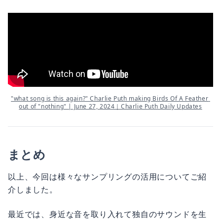
"what song is this again?" Charlie Puth making Birds Of A Feather 
out of "nothing" | June 27, 2024｜Charlie Puth Daily Updates
まとめ
以上、今回は様々なサンプリングの活用についてご紹
介しました。
最近では、身近な音を取り入れて独自のサウンドを生