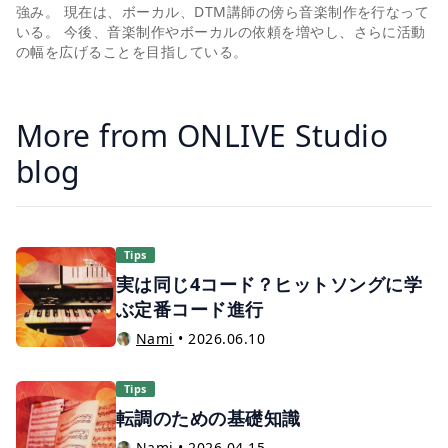
強み。 現在は、ボーカル、DTM講師の傍ら音楽制作を行なって
いる。 今後、音楽制作やボーカルの依頼を増やし、さらに活動
の幅を広げることを目指している。
More from ONLIVE Studio
blog
Tips
実は同じ4コード？ヒットソングに学
ぶ定番コード進行
Nami
•
2026.06.10
Tips
転調のための基礎知識
Nami
•
2026.04.15