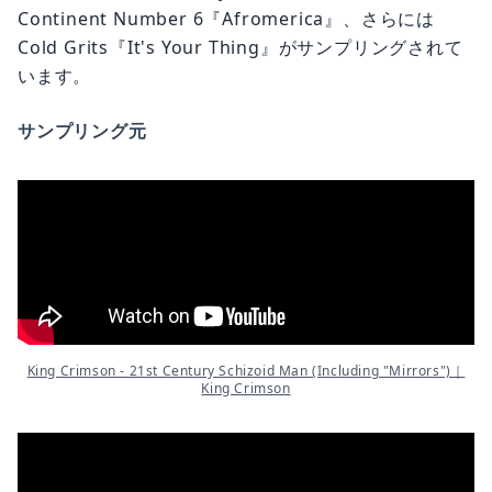
Continent Number 6『Afromerica』、さらには
Cold Grits『It's Your Thing』がサンプリングされて
います。
サンプリング元
King Crimson - 21st Century Schizoid Man (Including "Mirrors")｜
King Crimson