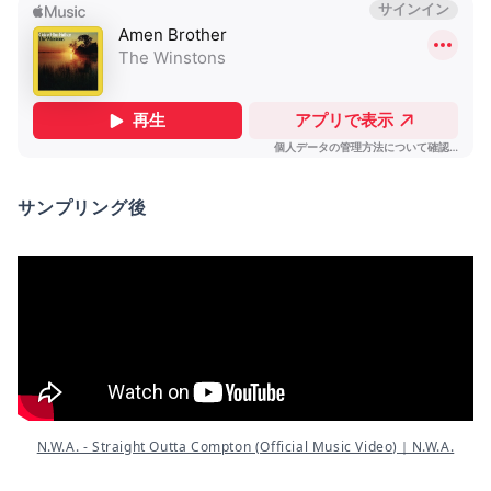
サンプリング後
N.W.A. - Straight Outta Compton (Official Music Video)｜N.W.A.