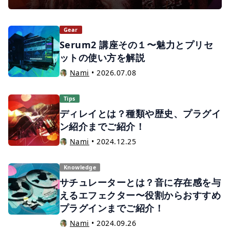
ソフトを利用することで歌声を修正することができ
ます。 この記事では、ピッチ補正ソフトを利用して
みたい方に向けて、ピッチやタイミングを修正でき
Gear
るプラグインをご紹介いたします。
Serum2 講座その１〜魅力とプリセ
ットの使い方を解説
Nami
•
2026.07.08
Tips
ディレイとは？種類や歴史、プラグイ
ン紹介までご紹介！
Nami
•
2024.12.25
Knowledge
サチュレーターとは？音に存在感を与
えるエフェクター〜役割からおすすめ
プラグインまでご紹介！
Nami
•
2024.09.26