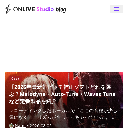
plugins
Gear
【2026年最新】ピッチ補正ソフトどれを選
ぶ？Melodyne・Auto-Tune・Waves Tune
など定番製品を紹介
レコーディングしたボーカルで「ここの音程が少し
気になる」「リズムが少し走っちゃっている...」と
気になるところはありませんか？そんな時は、補正
Nami
•
2026.08.05