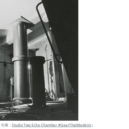
（引用：
Studio Two Echo Chamber #GearThatMadeUs
）