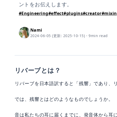
ントをお伝えします。
#
Engineering
#
effect
#
plugins
#
creator
#
mixi
Nami
2024-06-05
(更新:
2025-10-15
)
・
9
min read
リバーブとは？
リバーブを日本語訳すると「残響」であり、
では、残響とはどのようなものでしょうか。
音は私たちの耳に届くまでに、発音体から耳