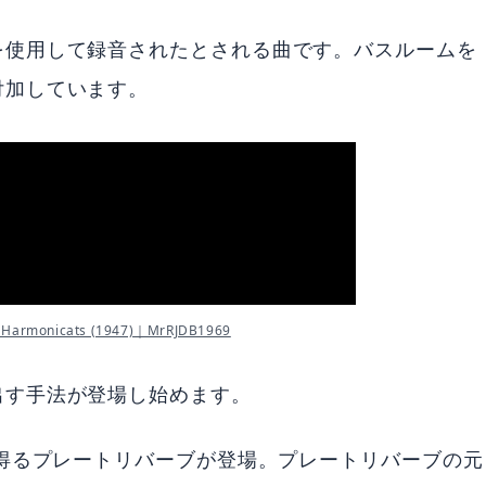
を使用して録音されたとされる曲です。バスルームを
付加しています。
e Harmonicats (1947)｜MrRJDB1969
出す手法が登場し始めます。
を得るプレートリバーブが登場。プレートリバーブの元