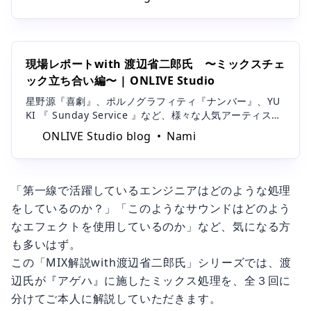
ティスト、水村宏輔氏の新曲『アゲハ』のミックスを渡
辺氏に依頼し、その一部始終を取材させて頂きました
現場レポートwith 渡辺省二郎氏 〜ミックスチェ
ック立ち合い編〜 | ONLIVE Studio
星野源『喜劇』、ポルノグラフィティ『ナンバー』、YU
KI 『 Sunday Service 』など、様々な人気アーティスト
の楽曲を手がけてきたエンジニア界の巨匠、渡辺省二郎
ONLIVE Studio blog
Nami
氏。今回はサウンドオンライブ株式会社所属アーティス
ト、水村宏輔氏の新曲『アゲハ』のミックスを渡辺氏に
依頼し、その一部始
「第一線で活躍しているエンジニアはどのような処理
をしているのか？」「このようなサウンドはどのよう
なエフェクトを使用しているのか」など、気になる方
も多いはず。
この「MIX解説with渡辺省二郎氏」シリーズでは、渡
辺氏が『アゲハ』に施したミックス処理を、全３回に
分けてご本人に解説していただきます。