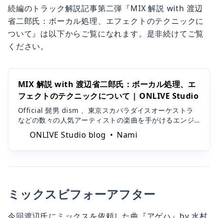
続編のトラック解説記事第二弾『MIX 解説 with 渡辺
省二郎氏：ボーカル処理、エフェクトのテクニックに
ついて』は以下からご覧になれます。是非続けてご覧
ください。
MIX 解説 with 渡辺省二郎氏：ボーカル処理、エ
フェクトのテクニックについて | ONLIVE Studio
Official 髭男 dism 、東京スカパラダイスオーケストラ
などの数々の人気アーティストの楽曲を手がけるエンジ
ニア界の巨匠、渡辺省二郎氏が実際にトラックに施した
ONLIVE Studio blog
Nami
ミックス処理をご本人に解説いただく本シリーズ。前回
の第一弾『MIX解説with渡辺省二郎氏：ドラムに施した
処理とは』に引き続
ミックスビフォーアフター
今回渡辺氏にミックスを依頼した曲『アゲハ』by 水村