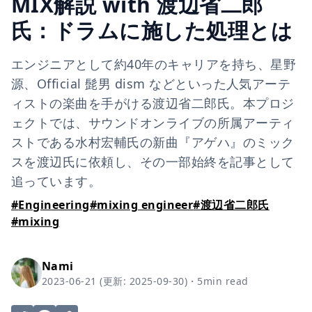
MIX解説 with 渡辺省二郎
氏：ドラムに施した処理とは
エンジニアとして約40年のキャリアを持ち、星野
源、Official 髭男 dism などといった人気アーテ
ィストの楽曲を手がける渡辺省二郎氏。本プロジ
ェクトでは、サウンドオンライブの所属アーティ
ストである水村宏輔氏の新曲『アゲハ』のミック
スを渡辺氏に依頼し、その一部始終を記事として
追っています。
#
Engineering
#
mixing engineer
#
渡辺省二郎氏
#
mixing
Nami
2023-06-21
(更新:
2025-09-30
)
・
5
min read