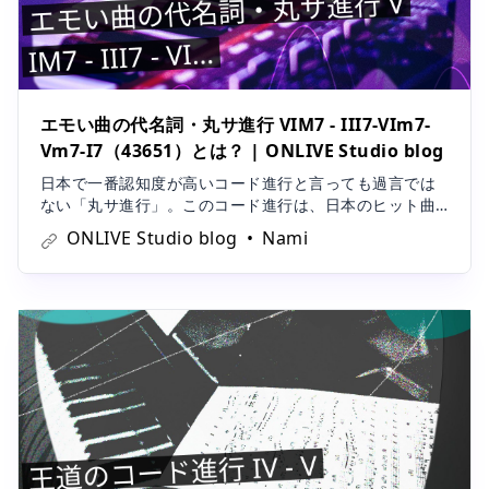
エモい曲の代名詞・丸サ進行 VIM7 - III7-VIm7-
Vm7-I7（43651）とは？ | ONLIVE Studio blog
日本で一番認知度が高いコード進行と言っても過言では
ない「丸サ進行」。このコード進行は、日本のヒット曲
に頻繁に登場しているコード進行で、近年では「エモ
ONLIVE Studio blog
Nami
い」と称される楽曲の鍵となっています。今回は、この
丸サ進行と呼ばれるコード進行について、その名前の由
来から、コード進行の特長、さらには使われて