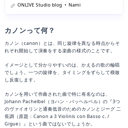
る方も多いのではないでしょうか。そこで今回は、コー
ONLIVE Studio blog
Nami
ド進行を基礎から解説致します。仕組みを知ることで、
コード進行の組み立て方への理解の手助けとなり、コー
ドアレンジなどへの第一歩にもなります。ぜ
カノンって何？
カノン（canon）とは、同じ旋律を異なる時点からそ
れぞれ開始して演奏をする楽曲の様式のことです。
イメージとして分かりやすいのは、かえるの歌の輪唱
でしょう。一つの旋律を、タイミングをずらして模倣
し反復します。
カノンを用いて作曲された曲で特に有名なのは、
Johann Pachelbel（ヨハン・パッヘルベル）の『3つ
のヴァイオリンと通奏低音のためのカノンとジーグ 二
長調（原題：Canon a 3 Violinis con Basso c. /
Gigue）』という曲ではないでしょうか。