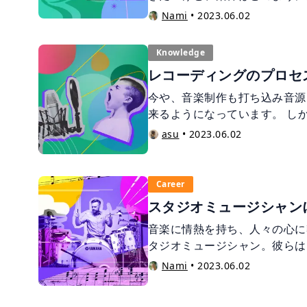
の方も多いのではないでしょう
Nami
•
2023.06.02
インでの音楽スキルを活かした
ロセスを解説します。 これか
Knowledge
お考えの方、必見です。
レコーディングのプロセ
今や、音楽制作も打ち込み音源
来るようになっています。 し
際の演奏だからこそ出てくる奥
asu
•
2023.06.02
は出せない響き等、アナログな
ります。 今回は実際の演奏を
来のレコーディングプロセスを
Career
スタジオミュージシャン
音楽に情熱を持ち、人々の心に
タジオミュージシャン。彼らは
のプロジェクトを成功に導いて
Nami
•
2023.06.02
ジオミュージシャンになるため
をご紹介します。