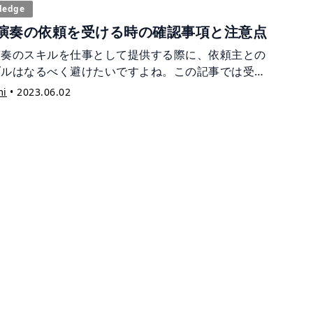
ledge
演奏の依頼を受ける時の確認事項と注意点
演奏のスキルを仕事として提供する際に、依頼主との
ブルはなるべく避けたいですよね。この記事では受注
確認しておきたいこと、また受注時の注意点を解説し
mi
•
2023.06.02
 取引を円滑にするためのご参考にして下さい。