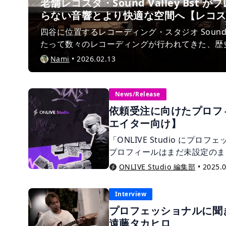
老舗レコスタ・Sound Valley Bst
らない音響とより快適な空間へ【レコ
四谷に位置するレコーディング・スタジオ Sound Va
たって数々のレコーディングが行われてきた、歴
す。そんな Sound Valley は、2024年に大
Nami
•
2026.02.13
業停止を余儀なくされました。約２年の月日を経
が完了し、Bst がプレオープン！今回は昔から
も、リニューアルで新たな出発となった Sound Va
News/Release
当の宮崎さんにお伺いしました。 昔からご存じ
依頼受注に向けたプロフ
ィング・スタジオを使ってみたいという方も、ぜ
エイター向け】
「ONLIVE Studio にプ
プロフィールはまだ未設定のま
ロフィールの整え方を紹介しま
ONLIVE Studio 編集部
•
2025.0
Interview
プロフェッショナルに聞
遠藤タカヒロ