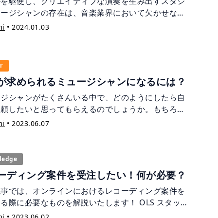
ルを駆使し、クリエイティブな演奏を生み出すスタジ
ュージシャンの存在は、音楽業界において欠かせない
です。 この記事では、スタジオミュージシャンはどの
mi
•
2024.01.03
な職業か、またスタジオミュージシャンに依頼できる
容はどのようなものかをご紹介致します。 「スタジ
ュージシャンの具体的な仕事内容を知りたい」、「楽
r
奏を依頼したいけど、スタジオミュージシャンに依頼
が求められるミュージシャンになるには？
るの？」などとお考えの方は、是非ご参考にしてくだ
。
ージシャンがたくさんいる中で、どのようにしたら自
依頼したいと思ってもらえるのでしょうか。もちろ
演奏の技術は重要ですが、それだけが選ばれる理由で
mi
•
2023.06.07
りません。 今回の記事では、求められるミュージシャ
なるために必要なことを解説していきます。
ledge
ーディング案件を受注したい！何が必要？
記事では、オンラインにおけるレコーディング案件を
る際に必要なものを解説いたします！ OLS スタッフ
のものもちょこっとご紹介。ぜひご参考にして下さ
mi
•
2023.06.02