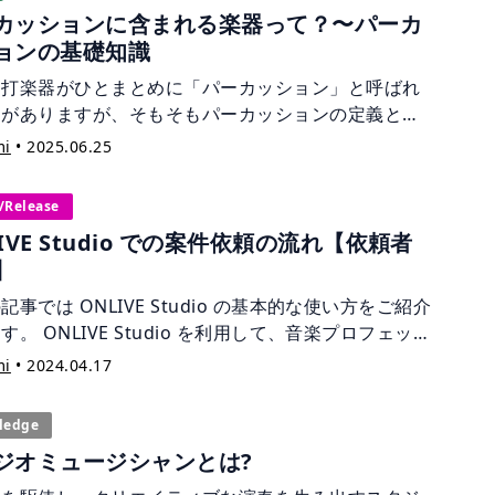
スタイルが主流になりつつあります。 ライン録りは、
カッションに含まれる楽器って？〜パーカ
ーカから大きな音を出さずに録音できるため、“サイレ
ョンの基礎知識
・レコーディング”とも呼ばれます。近隣への騒音を気
ず、自宅でいつでも録音できるのが最大のメリットで
な打楽器がひとまとめに「パーカッション」と呼ばれ
 この記事では、ライン録りに必要な機材から具体的な
とがありますが、そもそもパーカッションの定義とは
、音作りのコツまで、初心者の方にもわかりやすく解
しょうか？ たとえば、コンガのように太鼓型な形状の
mi
•
2025.06.25
ます。
を手で演奏するもの、木琴のように音程を持ちマレッ
ばち）で叩くもの、さらにはシンバルのように金属の
/Release
をぶつけて音を出すものまで。素材も演奏方法もまち
IVE Studio での案件依頼の流れ【依頼者
、一見すると共通点がないようにも思えます。 この
】
では、「パーカッションとは何か？」という基本的な
から出発し、どのような楽器が含まれるのか、その機
記事では ONLIVE Studio の基本的な使い方をご紹介
役割、簡単な歴史まで、パーカッションの基礎知識を
す。 ONLIVE Studio を利用して、音楽プロフェッシ
介していきます！
ルへ依頼をしたいとお考えの方、音楽プロフェッショ
mi
•
2024.04.17
への依頼が初めてで不安を抱いているという方は、こ
の記事をご覧下さい。
ledge
ジオミュージシャンとは?