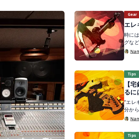
Gear
エレ
時に
グな
せな
Na
たの
の歴
Tips
【宅
るに
“エ
分から
つて
Na
た音
録が広
Tips