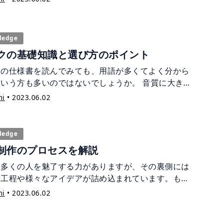
ledge
クの基礎知識と選び方のポイント
クの仕様書を読んでみても、用語が多くてよく分から
という方も多いのではないでしょうか。 音質に大きく
を及ぼすマイク選び。 本記事では、マイクの種類や指
mi
•
2023.06.02
どを解説します。適切な知識を元に、自分の求めるマ
を探しましょう！
ledge
制作のプロセスを解説
は多くの人を魅了する力がありますが、その裏側には
な工程や様々なアイデアが詰め込まれています。もち
、制作スタイルは各プロジェクトによって様々です
mi
•
2023.06.02
基本的には必要なプロセスをスキップしたとしても、
プロセスで代替えをしています。