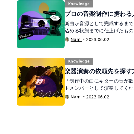
Knowledge
プロの音楽制作に携わる
楽曲が音源として完成するまで
込める状態までに仕上げたもの
この記事では、完パケになるま
Nami
•
2023.06.02
紹介します。
Knowledge
楽器演奏の依頼先を探す
「制作中の曲にギターの音が欲
トメンバーとして演奏してくれ
器演奏を依頼したい場面は色々
Nami
•
2023.06.02
し、実際に依頼先はどのように
という方もいるのではないでし
で楽器演奏を依頼したい方向け
紹介します。