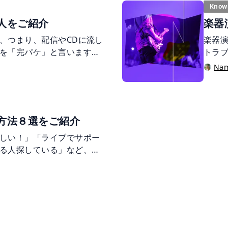
Know
人をご紹介
楽器
、つまり、配信やCDに流し
楽器
を「完パケ」と言います。
トラ
でに制作に携わる人々をご
前に
Na
ます。
方法８選をご紹介
しい！」「ライブでサポー
る人探している」など、楽
あるかと思います。しか
探せば良いのか分からない
ょうか。 今回は様々な用途
に、依頼先を探す方法をご