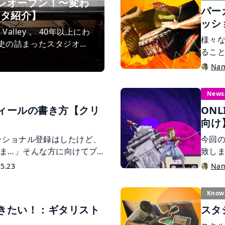
いう
 がプレオープン！〜変わ
パー
スピ
スタ紹介】
ッシ
ント
lley 。 40年以上にわ
にせ
様々
史の詰まったスタジオで
す。
るこ
規模漏水事故の被害に遭い、営
手順
何で
Na
て、今年ついに復旧工事
説し
楽器
変わらない良さを残しつつ
ト（
lley の魅力を、営業担
News
円盤
の方も、これからレコーデ
ィールの書き方【クリ
ONL
まちで
ひご覧ください。
向け
記事
問い
ロフェッショナル登録はしたけど、
今回の
能や
ま…」そんな方に向けてプ
致しま
ご紹
す。
ョナ
5.23
Na
ナル
ちら
Know
きたい！：ギタリスト
スタ