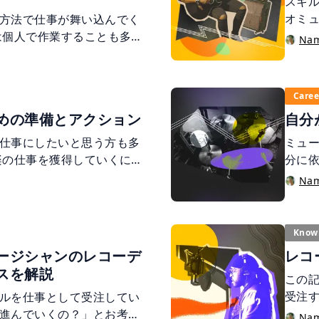
スキ
オミ
方法で仕事が舞い込んでく
もの
は個人で作業することも多
Na
よう
も制作を完結することが可
仕事内
繋がりがなかなかないのが
オミ
の方はもちろん、これからプ
Caree
器演
、他の人はどのように仕事
めの準備とアクション
自分
でき
なキャリアを積んできたの
さい
でしょうか。
仕事にしたいと思う方も多
ミュ
楽の仕事を獲得していくには
分に
チャンスを広げるためには
ん、
Na
ャンスをものにするために
はあ
 この記事では、職種ごとに
ンに
備とアクションをご紹介致
Know
ージシャンのレコーデ
レコ
スを解説
この
受注す
ルを仕事として受注してい
使用
進んでいくの？」とお考え
Na