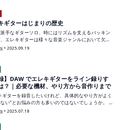
キギターはじまりの歴史
は派手なギターソロ、時にはリズムを支えるバッキン
ど、エレキギターは様々な音楽ジャンルにおいて欠か
い楽器です。 では、エレキギターはどのように誕生し
mi
•
2025.09.19
でしょうか？ この記事では、エレキギターのはじまり
史をご紹介します。
録】DAW でエレキギターをライン録りす
は？｜必要な機材、やり方から音作りまで
レキギターを録音したいけれど、具体的なやり方がよく
ない”とお悩みの方も多いのではないでしょうか。 か
のエレキギター録音といえば、アンプに繋いで鳴らし
mi
•
2025.07.18
をマイクで拾うのが一般的でした。しかし、近年は宅
まり、アンプを使わずに録音できる”ライン録り”と