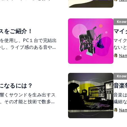
い。
か。 この記事では、オンラ
音楽制作案件の一般的なプ
ら案件を獲得していきたいと
Know
スをご紹介！
マイ
を使用し、PC１台で完結出
マイ
かし、ライブ感のある音や実
ない
行き、打ち込み音源だけで
影響
Na
らではの良さもたくさんあ
標な
収録し楽曲を作り上げる、従
イク
ご紹介します。
Know
になるには？
音楽
響くサウンドを生み出すス
音楽
、その才能と技術で数多く
繊細
います。 本記事では、スタ
ろん
Na
に必要なスキルや学習方法
が、
別の