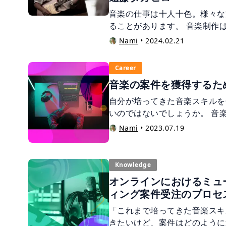
音楽の仕事は十人十色。様々な
ることがあります。 音楽制作
く、特に近年ではオンラインで
Nami
•
2024.02.21
能になったため、同職業者との
現実です。 そんな中、同業者
Career
ロフェッショナルを目指す方も
音楽の案件を獲得するた
を受注しているのか、どのよう
か気になる方も多いのではない
自分が培ってきた音楽スキルを
いのではないでしょうか。 音
様々な手段があります。また、
Nami
•
2023.07.19
営業活動が必要であり、そのチ
は日頃からの準備も必要です。
音楽の案件を獲得するための準
Knowledge
します。
オンラインにおけるミュ
ィング案件受注のプロセ
「これまで培ってきた音楽スキ
きたいけど、案件はどのように