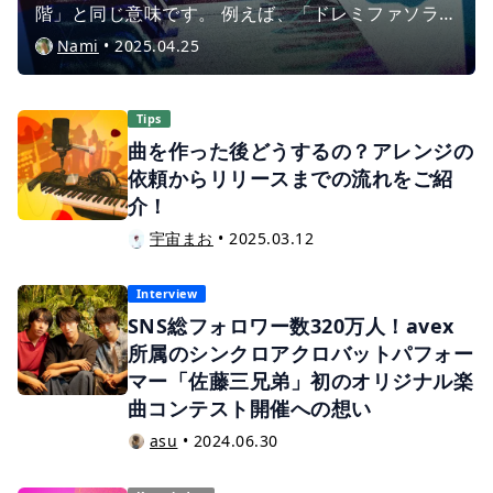
階」と同じ意味です。 例えば、「ドレミファソラシ
ド」はメジャースケールという音階で、「全音-全
Nami
•
2025.04.25
音-半音-全音-全音-全音-半音」といった音の並びで
構成されています。 この音の並び、つまりは音の間
隔の組み合わせによって、音楽が明るく感じられた
Tips
り、暗く感じたり、音の印象が大きく左右されま
曲を作った後どうするの？アレンジの
す。 今回は、楽曲にスパイスや個性を加えてくれる
依頼からリリースまでの流れをご紹
さまざまなスケールを、具体例とともに紹介してい
介！
きます。
宇宙まお
•
2025.03.12
Interview
SNS総フォロワー数320万人！avex
所属のシンクロアクロバットパフォー
マー「佐藤三兄弟」初のオリジナル楽
曲コンテスト開催への想い
asu
•
2024.06.30